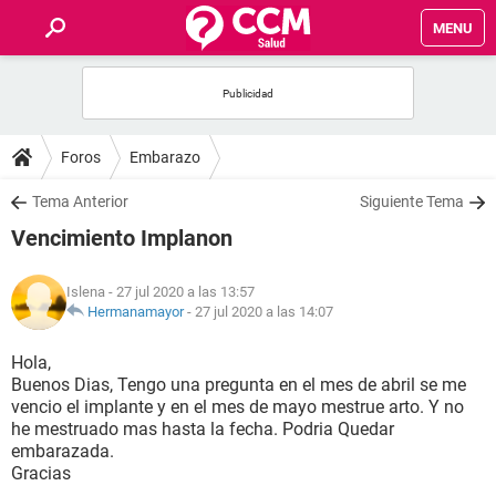
MENU
INICIO
FOROS
Foros
Embarazo
SALUD
Tema Anterior
Siguiente Tema
Vencimiento Implanon
FAMILIA
Islena
- 27 jul 2020 a las 13:57
NUTRICIÓN
Hermanamayor
-
27 jul 2020 a las 14:07
Hola,
BIENESTAR
Buenos Dias, Tengo una pregunta en el mes de abril se me
vencio el implante y en el mes de mayo mestrue arto. Y no
SEXUALIDAD
he mestruado mas hasta la fecha. Podria Quedar
embarazada.
Gracias
GLOSARIO