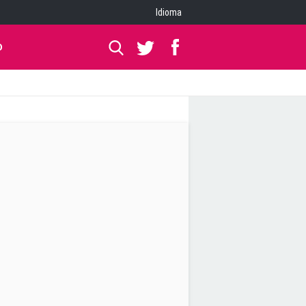
Idioma
O