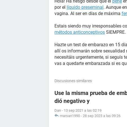
Hola! Ha riesgo desde que el
pene
en
por el
líquido preseminal
. Aunque en
vagina. Al ser en días de máxima
fer
Estais siendo muy irresponsables con
métodos anticonceptivos
SIEMPRE.
Hazte un test de embarazo en 15 días
allí os informarán sobre sexualidad
necesitáis urgentemente, si seguís t
vas a quedarte embarazada si es que
Discusiones similares
Use la misma prueba de emba
dió negativo y
Dan
-
13 sep 2021 a las 02:19
marsan1990
-
28 sep 2023 a las 09:26