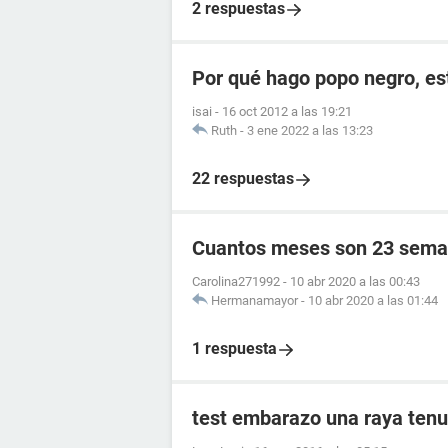
2 respuestas
Por qué hago popo negro, e
isai
-
16 oct 2012 a las 19:21
Ruth
-
3 ene 2022 a las 13:23
22 respuestas
Cuantos meses son 23 sema
Carolina271992
-
10 abr 2020 a las 00:43
Hermanamayor
-
10 abr 2020 a las 01:44
1 respuesta
test embarazo una raya tenu