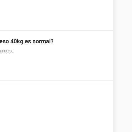
peso 40kg es normal?
as 00:56