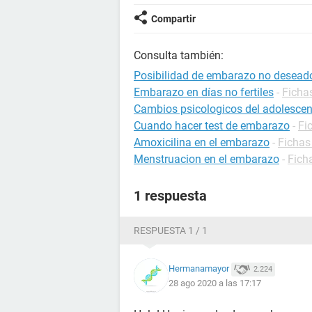
Compartir
Consulta también:
Posibilidad de embarazo no desead
Embarazo en días no fertiles
-
Ficha
Cambios psicologicos del adolescen
Cuando hacer test de embarazo
-
Fi
Amoxicilina en el embarazo
-
Fichas
Menstruacion en el embarazo
-
Fich
1 respuesta
RESPUESTA 1 / 1
Hermanamayor
2.224
28 ago 2020 a las 17:17