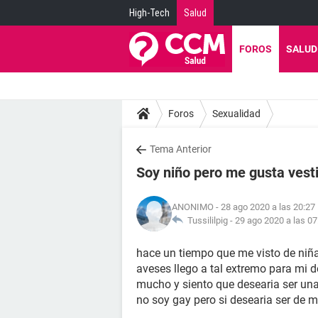
High-Tech
Salud
FOROS
SALUD
Foros
Sexualidad
Tema Anterior
Soy niño pero me gusta vest
ANONIMO
- 28 ago 2020 a las 20:27
Tussililpig -
29 ago 2020 a las 07
hace un tiempo que me visto de niñ
aveses llego a tal extremo para mi
mucho y siento que desearia ser una n
no soy gay pero si desearia ser de 