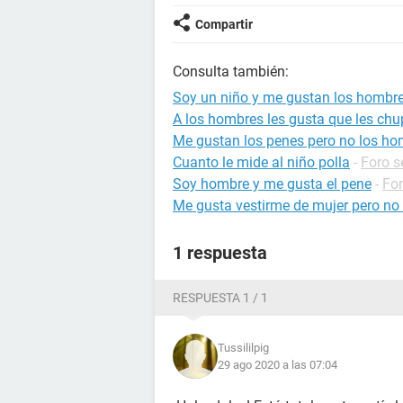
Compartir
Consulta también:
Soy un niño y me gustan los hombr
A los hombres les gusta que les chu
Me gustan los penes pero no los h
Cuanto le mide al niño polla
-
Foro s
Soy hombre y me gusta el pene
-
For
Me gusta vestirme de mujer pero n
1 respuesta
RESPUESTA 1 / 1
Tussililpig
29 ago 2020 a las 07:04