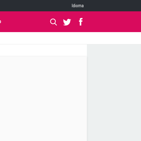
Idioma
O