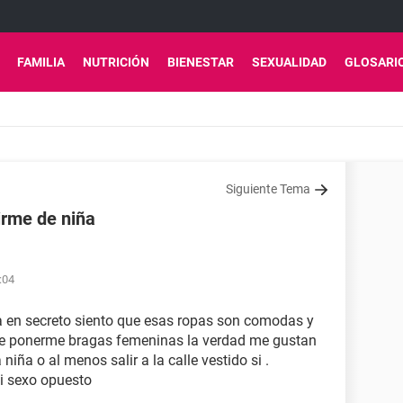
FAMILIA
NUTRICIÓN
BIENESTAR
SEXUALIDAD
GLOSARI
Siguiente Tema
irme de niña
:04
a en secreto siento que esas ropas son comodas y
 de ponerme bragas femeninas la verdad me gustan
iña o al menos salir a la calle vestido si .
mi sexo opuesto