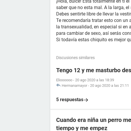
¡Hola, dulce! Está totalmente en tí e
saber que no esta mal. A la larga, e
Debes sentirte libre de llevar la ve
Te recomendaría tratar esto con un 
la transexualidad, en especial si e
para cambiar de sexo, así serás con
Si todavía estas chiquito es mejor q
Discusiones similares
Tengo 12 y me masturbo des
Elioooooo
-
20 ago 2020 a las 18:39
Hermanamayor
-
20 ago 2020 a las 21:11
5 respuestas
Cuando era niña un perro me
tiempo y me empez