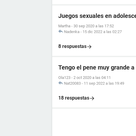
Juegos sexuales en adolesc
Martha
-
30 sep 2020 a las 17:52
Nadenka
-
15 dic 2022 a las 02:27
8 respuestas
Tengo el pene muy grande a 
Ola123
-
2 oct 2020 a las 04:11
Nat20083
-
11 sep 2022 a las 19:49
18 respuestas