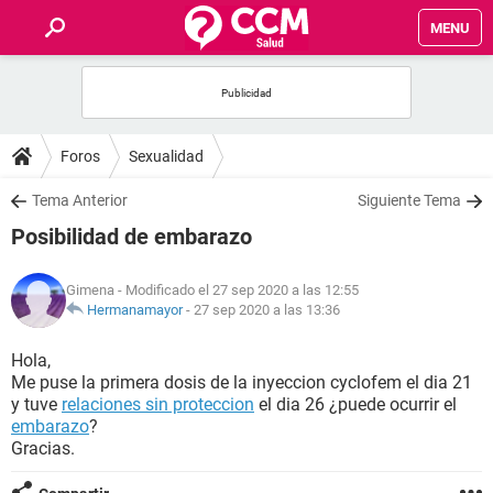
MENU
INICIO
FOROS
Foros
Sexualidad
SALUD
Tema Anterior
Siguiente Tema
Posibilidad de embarazo
FAMILIA
Gimena
- Modificado el 27 sep 2020 a las 12:55
NUTRICIÓN
Hermanamayor
-
27 sep 2020 a las 13:36
Hola,
BIENESTAR
Me puse la primera dosis de la inyeccion cyclofem el dia 21
y tuve
relaciones sin proteccion
el dia 26 ¿puede ocurrir el
SEXUALIDAD
embarazo
?
Gracias.
GLOSARIO