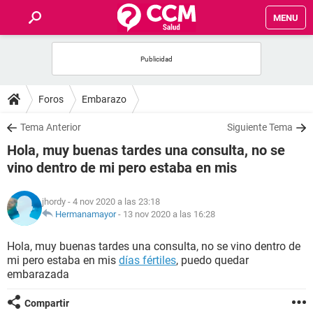
MENU
INICIO
FOROS
Foros
Embarazo
SALUD
Tema Anterior
Siguiente Tema
Hola, muy buenas tardes una consulta, no se
FAMILIA
vino dentro de mi pero estaba en mis
NUTRICIÓN
jhordy
- 4 nov 2020 a las 23:18
Hermanamayor
-
13 nov 2020 a las 16:28
BIENESTAR
Hola, muy buenas tardes una consulta, no se vino dentro de
mi pero estaba en mis
días fértiles
, puedo quedar
SEXUALIDAD
embarazada
GLOSARIO
Compartir