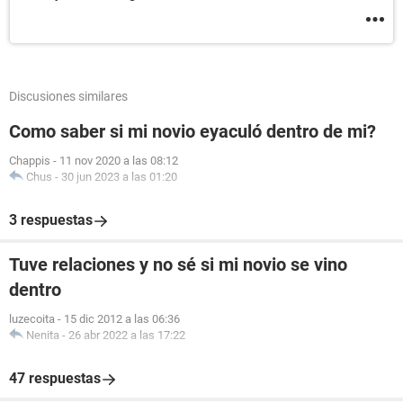
Discusiones similares
Como saber si mi novio eyaculó dentro de mi?
Chappis
-
11 nov 2020 a las 08:12
Chus
-
30 jun 2023 a las 01:20
3 respuestas
Tuve relaciones y no sé si mi novio se vino
dentro
luzecoita
-
15 dic 2012 a las 06:36
Nenita
-
26 abr 2022 a las 17:22
47 respuestas