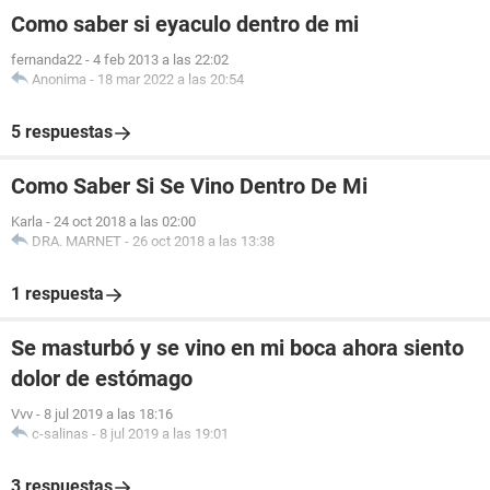
Como saber si eyaculo dentro de mi
fernanda22
-
4 feb 2013 a las 22:02
Anonima
-
18 mar 2022 a las 20:54
5 respuestas
Como Saber Si Se Vino Dentro De Mi
Karla
-
24 oct 2018 a las 02:00
DRA. MARNET
-
26 oct 2018 a las 13:38
1 respuesta
Se masturbó y se vino en mi boca ahora siento
dolor de estómago
Vvv
-
8 jul 2019 a las 18:16
c-salinas
-
8 jul 2019 a las 19:01
3 respuestas