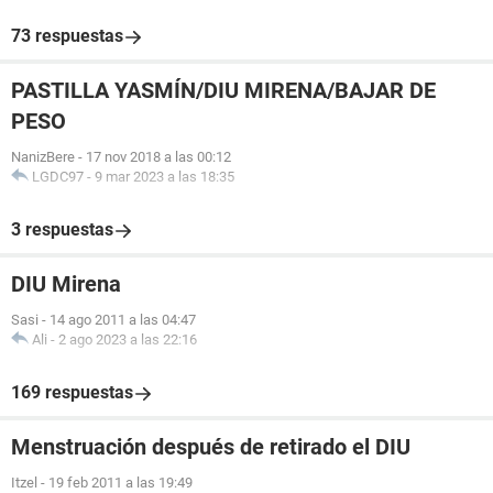
73 respuestas
PASTILLA YASMÍN/DIU MIRENA/BAJAR DE
PESO
NanizBere
-
17 nov 2018 a las 00:12
LGDC97
-
9 mar 2023 a las 18:35
3 respuestas
DIU Mirena
Sasi
-
14 ago 2011 a las 04:47
Ali
-
2 ago 2023 a las 22:16
169 respuestas
Menstruación después de retirado el DIU
Itzel
-
19 feb 2011 a las 19:49