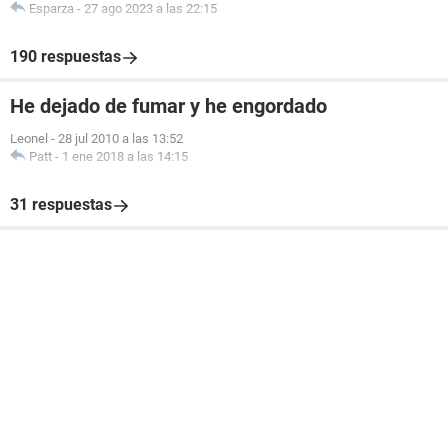
Esparza
-
27 ago 2023 a las 22:15
190 respuestas
He dejado de fumar y he engordado
Leonel
-
28 jul 2010 a las 13:52
Patt
-
1 ene 2018 a las 14:15
31 respuestas