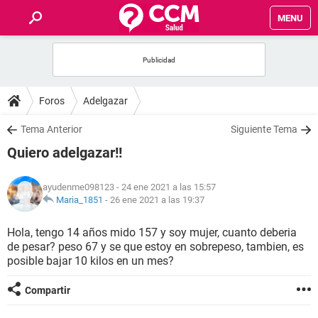
MENU
INICIO
FOROS
Foros
Adelgazar
SALUD
Tema Anterior
Siguiente Tema
Quiero adelgazar!!
FAMILIA
ayudenme098123
- 24 ene 2021 a las 15:57
NUTRICIÓN
Maria_1851
-
26 ene 2021 a las 19:37
Hola, tengo 14 años mido 157 y soy mujer, cuanto deberia
BIENESTAR
de pesar? peso 67 y se que estoy en sobrepeso, tambien, es
posible bajar 10 kilos en un mes?
SEXUALIDAD
Compartir
GLOSARIO