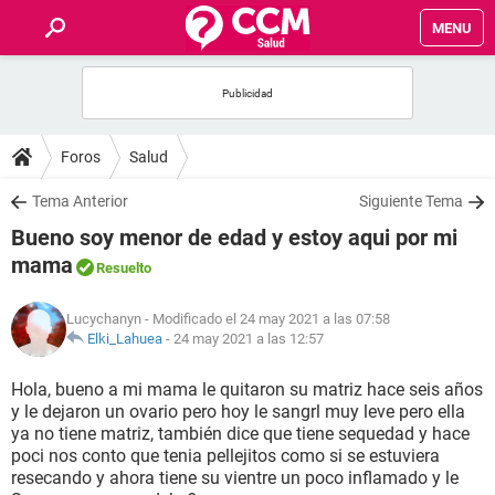
MENU
INICIO
FOROS
Foros
Salud
SALUD
Tema Anterior
Siguiente Tema
Bueno soy menor de edad y estoy aqui por mi
FAMILIA
mama
Resuelto
NUTRICIÓN
Lucychanyn
- Modificado el 24 may 2021 a las 07:58
Elki_Lahuea
-
24 may 2021 a las 12:57
BIENESTAR
Hola, bueno a mi mama le quitaron su matriz hace seis años
y le dejaron un ovario pero hoy le sangrl muy leve pero ella
SEXUALIDAD
ya no tiene matriz, también dice que tiene sequedad y hace
poci nos conto que tenia pellejitos como si se estuviera
resecando y ahora tiene su vientre un poco inflamado y le
GLOSARIO