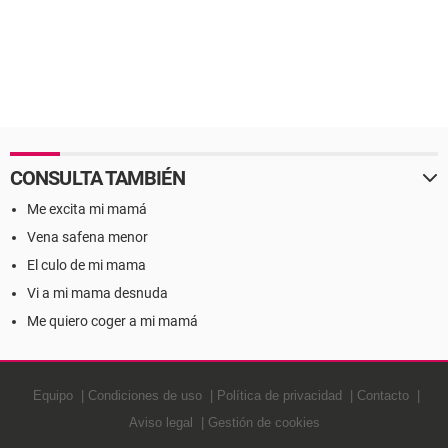
CONSULTA TAMBIÉN
Me excita mi mamá
Vena safena menor
El culo de mi mama
Vi a mi mama desnuda
Me quiero coger a mi mamá
Equipo
Condiciones de uso
Política de privacidad
Contacto
Aviso legal
Gestión de cookies