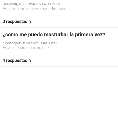
HeavyGirl_16
-
13 mar 2021 a las 21:03
200519_2010
-
22 mar 2021 a las 04:26
3 respuestas
¿como me puedo masturbar la primera vez?
nicolenopez
-
8 mar 2021 a las 11:29
Vale
-
9 jun 2023 a las 03:27
4 respuestas