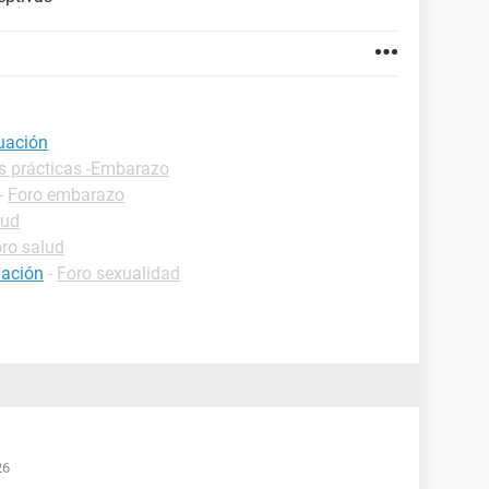
uación
s prácticas -Embarazo
-
Foro embarazo
lud
ro salud
uación
-
Foro sexualidad
26