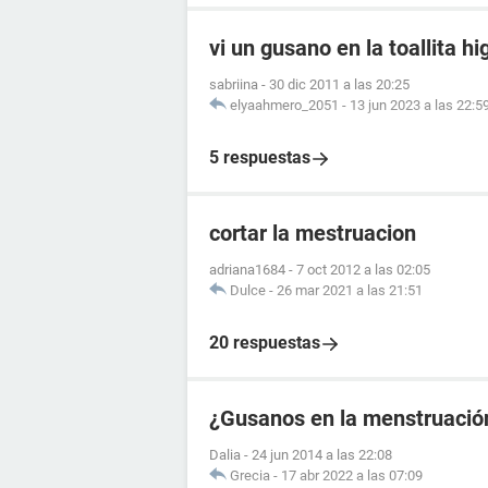
vi un gusano en la toallita hi
sabriina
-
30 dic 2011 a las 20:25
elyaahmero_2051
-
13 jun 2023 a las 22:5
5 respuestas
cortar la mestruacion
adriana1684
-
7 oct 2012 a las 02:05
Dulce
-
26 mar 2021 a las 21:51
20 respuestas
¿Gusanos en la menstruació
Dalia
-
24 jun 2014 a las 22:08
Grecia
-
17 abr 2022 a las 07:09