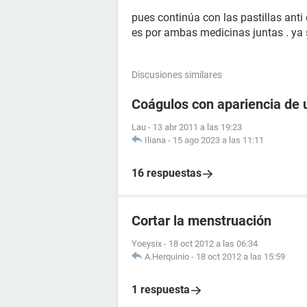
pues continúa con las pastillas anti 
es por ambas medicinas juntas . ya 
Discusiones similares
Coágulos con apariencia de 
Lau
-
13 abr 2011 a las 19:23
Iliana
-
15 ago 2023 a las 11:11
16 respuestas
Cortar la menstruación
Yoeysix
-
18 oct 2012 a las 06:34
A.Herquinio
-
18 oct 2012 a las 15:59
1 respuesta