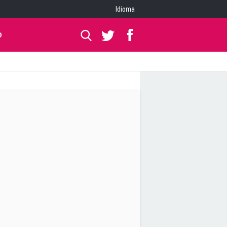
Idioma
O