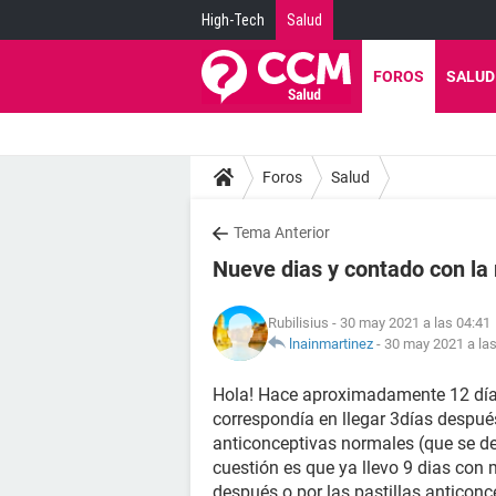
High-Tech
Salud
FOROS
SALUD
Foros
Salud
Tema Anterior
Nueve dias y contado con la
Rubilisius
- 30 may 2021 a las 04:41
lnainmartinez
-
30 may 2021 a las
Hola! Hace aproximadamente 12 días
correspondía en llegar 3días después
anticonceptivas normales (que se de
cuestión es que ya llevo 9 dias con mi
después o por las pastillas anticonc