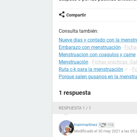
Compartir
Consulta también:
Nueve dias y contado con la menstr
Embarazo con menstruación
-
Ficha
Menstruacion con coagulos y carne
Menstruación
-
Fichas prácticas -Sa
Ruta c-k para la menstruación
✓
-
Fo
Porque salen gusanos en la menstr
1 respuesta
RESPUESTA 1 / 1
lnainmartinez
116
Modificado el 30 may 2021 a las 05: