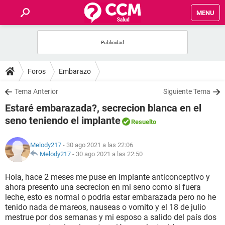
MENU
INICIO
FOROS
Foros
Embarazo
SALUD
Tema Anterior
Siguiente Tema
Estaré embarazada?, secrecion blanca en el
FAMILIA
seno teniendo el implante
Resuelto
NUTRICIÓN
Melody217
- 30 ago 2021 a las 22:06
Melody217
-
30 ago 2021 a las 22:50
BIENESTAR
Hola, hace 2 meses me puse en implante anticonceptivo y
ahora presento una secrecion en mi seno como si fuera
SEXUALIDAD
leche, esto es normal o podria estar embarazada pero no he
tenido nada de mareos, nauseas o vomito y el 18 de julio
mestrue por dos semanas y mi esposo a salido del país dos
GLOSARIO