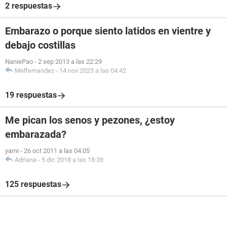
2 respuestas
Embarazo o porque siento latidos en vientre y
debajo costillas
NaniePao
-
2 sep 2013 a las 22:29
Melfernandez
-
14 nov 2023 a las 04:42
19 respuestas
Me pican los senos y pezones, ¿estoy
embarazada?
yami
-
26 oct 2011 a las 04:05
Adriana
-
5 dic 2018 a las 18:38
125 respuestas