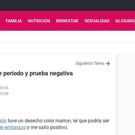
FAMILIA
NUTRICIÓN
BIENESTAR
SEXUALIDAD
GLOSARI
Siguiente Tema
de periodo y prueba negativa
02:36
03:08
ión
tuve un desecho color marron, leí que podría ser
de embarazo
y me salió positivo.