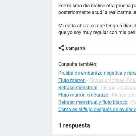
Ese mismo día realice otra prueba p
posteriormente acudí a realizarme u
Mi duda ahora es que tengo 5 días d
que yo soy muy regular con mis per
Compartir
Consulta también:
Prueba de embarazo negativa y retra
Flujo marron
-
Fichas prácticas -Sal
Retraso menstrual
-
Fichas prácticas
Flujo marron embarazo
-
Fichas prá
Retraso menstrual y flujo blanco
-
F
Como es el flujo después de ovular
1 respuesta