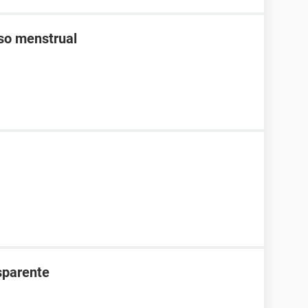
aso menstrual
nsparente