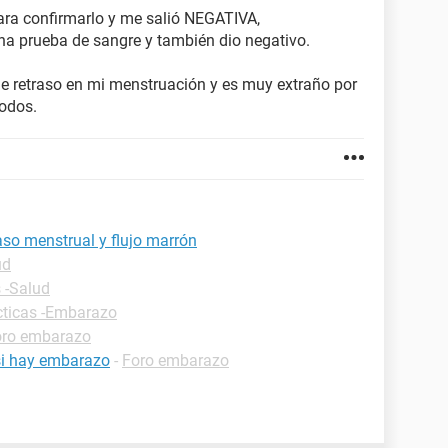
ara confirmarlo y me salió NEGATIVA,
na prueba de sangre y también dio negativo.
e retraso en mi menstruación y es muy extraño por
iodos.
so menstrual y flujo marrón
ud
 -Salud
cticas -Embarazo
oro embarazo
 si hay embarazo
-
Foro embarazo