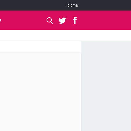
Idioma
O