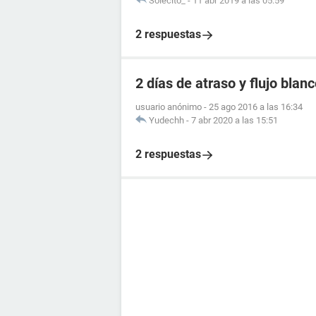
Solecito_
-
11 abr 2019 a las 05:59
2 respuestas
2 días de atraso y flujo blan
usuario anónimo
-
25 ago 2016 a las 16:34
Yudechh
-
7 abr 2020 a las 15:51
2 respuestas