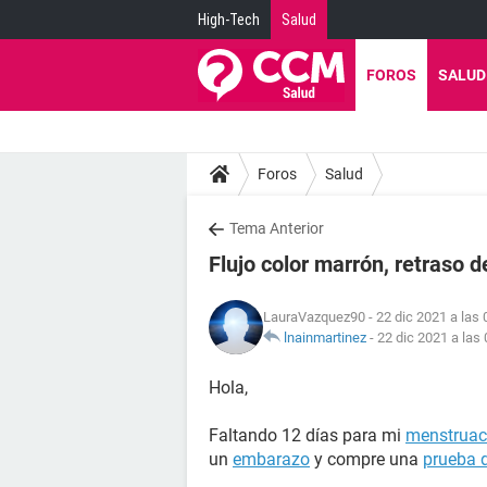
High-Tech
Salud
FOROS
SALUD
Foros
Salud
Tema Anterior
Flujo color marrón, retraso 
LauraVazquez90
- 22 dic 2021 a las 
lnainmartinez
-
22 dic 2021 a las 
Hola,
Faltando 12 días para mi
menstruac
un
embarazo
y compre una
prueba 