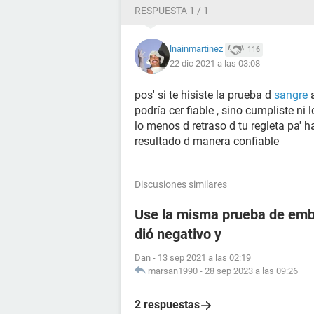
RESPUESTA 1 / 1
lnainmartinez
116
22 dic 2021 a las 03:08
pos' si te hisiste la prueba d
sangre
a
podría cer fiable , sino cumpliste n
lo menos d retraso d tu regleta pa' 
resultado d manera confiable
Discusiones similares
Use la misma prueba de emba
dió negativo y
Dan
-
13 sep 2021 a las 02:19
marsan1990
-
28 sep 2023 a las 09:26
2 respuestas