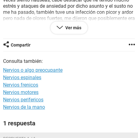
estrés y ataques de ansiedad por dicho asunto y el susto no
me ha pasado, también tuve una infección con picor y ardor
pero nada de olores fuertes, me dijeron que posiblemente era
vaginosis, cabe destacar que el día que pasó el acto sexual
Ver más
fue el 5 de diciembre la primera prueba de sangre me la
realice el 20 de diciembre y salió negativa y la segunda el 30
de diciembre. Ayuda
Compartir
Consulta también:
Nervios o algo preocupante
Nervios espinales
Nervios frenicos
Nervios motores
Nervios perifericos
Nervios de la mano
1 respuesta