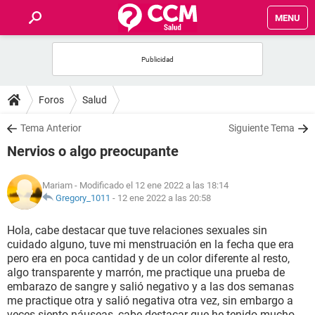
MENU
INICIO
FOROS
Foros
Salud
SALUD
Tema Anterior
Siguiente Tema
Nervios o algo preocupante
FAMILIA
Mariam
- Modificado el 12 ene 2022 a las 18:14
NUTRICIÓN
Gregory_1011
-
12 ene 2022 a las 20:58
Hola, cabe destacar que tuve relaciones sexuales sin
BIENESTAR
cuidado alguno, tuve mi menstruación en la fecha que era
pero era en poca cantidad y de un color diferente al resto,
SEXUALIDAD
algo transparente y marrón, me practique una prueba de
embarazo de sangre y salió negativo y a las dos semanas
me practique otra y salió negativa otra vez, sin embargo a
GLOSARIO
veces siento náuseas, cabe destacar que he tenido mucho