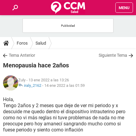
MENU
INICIO
FOROS
Foros
Salud
SALUD
Tema Anterior
Siguiente Tema
Menopausia hace 2años
FAMILIA
Zuly
- 13 ene 2022 a las 13:26
NUTRICIÓN
iraly_2162
-
14 ene 2022 a las 01:59
Hola,
BIENESTAR
Tengo 2años y 2 meses que deje de ver mi periodo y x
descuide me quedo dentro el dispositivo intrauterino pero
SEXUALIDAD
como no vi más reglas ni tuve problemas de nada no me
preocupe pero hoy amanecí sangrando mucho como si
fuese periodo y siento como inflación
GLOSARIO