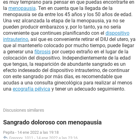
es muy temprano para pensar en que puedas encontrarte en
la
menopausia
. Ten en cuenta que la llegada de la
menopausia se da entre los 45 años y los 50 años de edad.
Una vez alcanzada la etapa de la menopausia, ya no se
pueden producir embarazos y, por lo tanto, ya no sería
conveniente que continues planificando con el
dispositivo
intrauterino
, así que es conveniente retirar el DIU del utero, ya
que al mantenerlo colocado por mucho tiempo, puede llegar
a generar una
fibrosis
por cuerpo extraño en el lugar de la
colocación del dispositivo. Independientemente de la edad
que tengas, la reaparición de abundante sangrado es un
efecto indeseado del dispositivo intrauterino, de continuar
con este sangrado por más días, es recomendable que
acudas a una consulta ginecológica para realizar al menos
una
ecografía pélvica
y tener un adecuado seguimiento.
Discusiones similares
Sangrado doloroso con menopausia
Pepita
-
14 ene 2022 a las 19:18
Gregory_1011
-
14 ene 2022 a las 23:16