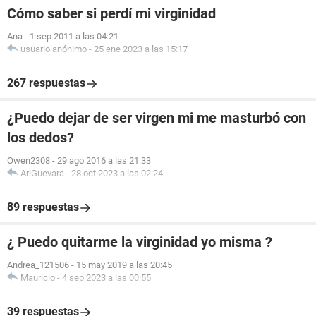
Cómo saber si perdí mi virginidad
Ana
-
1 sep 2011 a las 04:21
usuario anónimo
-
25 ene 2023 a las 15:17
267 respuestas
¿Puedo dejar de ser virgen mi me masturbó con
los dedos?
Owen2308
-
29 ago 2016 a las 21:33
AriGuevara
-
28 oct 2023 a las 02:24
89 respuestas
¿ Puedo quitarme la virginidad yo misma ?
Andrea_121506
-
15 may 2019 a las 20:45
Mauricio
-
4 sep 2023 a las 00:55
39 respuestas