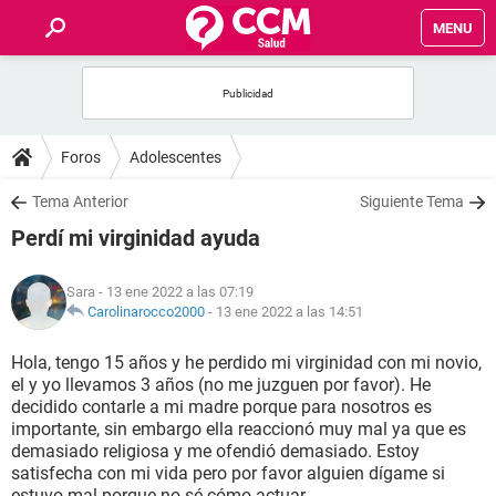
MENU
INICIO
FOROS
Foros
Adolescentes
SALUD
Tema Anterior
Siguiente Tema
Perdí mi virginidad ayuda
FAMILIA
Sara
- 13 ene 2022 a las 07:19
NUTRICIÓN
Carolinarocco2000
-
13 ene 2022 a las 14:51
Hola, tengo 15 años y he perdido mi virginidad con mi novio,
BIENESTAR
el y yo llevamos 3 años (no me juzguen por favor). He
decidido contarle a mi madre porque para nosotros es
SEXUALIDAD
importante, sin embargo ella reaccionó muy mal ya que es
demasiado religiosa y me ofendió demasiado. Estoy
satisfecha con mi vida pero por favor alguien dígame si
GLOSARIO
estuvo mal porque no sé cómo actuar