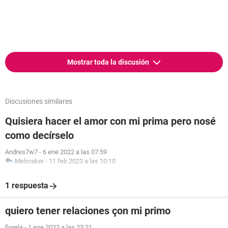
Mostrar toda la discusión
Discusiones similares
Quisiera hacer el amor con mi prima pero nosé
como decírselo
Andres7w7
-
6 ene 2022 a las 07:59
Melcraker
-
11 feb 2023 a las 10:10
1 respuesta
quiero tener relaciones çon mi primo
fiorela
-
1 ene 2022 a las 23:21