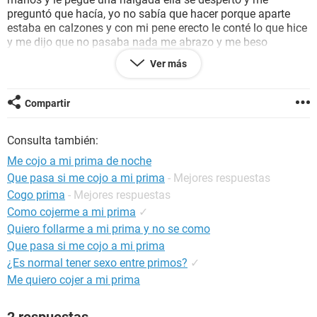
preguntó que hacía, yo no sabía que hacer porque aparte
estaba en calzones y con mi pene erecto le conté lo que hice
y me dijo que no pasaba nada me abrazo y me beso
arrancamos a chapar y termino en sexo habremos estado 5
Ver más
minutos cuando acabe dormimos al día siguiente me
desperté mis papás se fueron a comprar y volvimos a cojer y
cada avez se hace más rutinario
Compartir
Consulta también:
Me cojo a mi prima de noche
Que pasa si me cojo a mi prima
- Mejores respuestas
Cogo prima
- Mejores respuestas
Como cojerme a mi prima
✓
Quiero follarme a mi prima y no se como
Que pasa si me cojo a mi prima
¿Es normal tener sexo entre primos?
✓
Me quiero cojer a mi prima