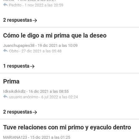
Pedrito
-
1 nov 2022 a las 20:59
2 respuestas
Cómo le digo a mi prima que la deseo
Juanchupapies38
-
19 dic 2021 a las 10:09
Obito
-
27 dic 2021 a las 05:48
1 respuesta
Prima
Idksikdkkdlz
-
16 dic 2021 a las 08:55
usuario anónimo
-
6 jul 2022 a las 02:24
2 respuestas
Tuve relaciones con mi primo y eyaculo dentro
MARIANA123
-
15 dic 2021 a las 01:25