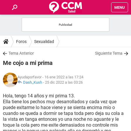
MENU
INICIO
FOROS
Foros
Sexualidad
SALUD
Tema Anterior
Siguiente Tema
Me cojo a mi prima
FAMILIA
Ayudaporfavor
- 16 ene 2022 a las 17:24
NUTRICIÓN
Dash_Kush
-
25 dic 2022 a las 03:26
Hola, tengo 14 años y mi prima 13.
BIENESTAR
Ella tiene los pechos muy desarrollados y cada vez que
puede exitarme lo hace viene y se sienta encima mío o
SEXUALIDAD
cuando se queda a dormir se tapa toda pero deja su cola a
la vista en tanga entonces yo una noche no aguante y le
toque la cola pero me exite demasiados no controle mis
GLOSARIO
manos y le pegue una nalgada ella se despertó y me