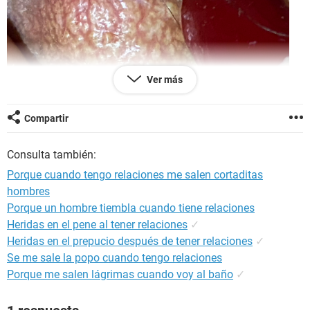
Ver más
Compartir
Consulta también:
Hola,
Porque cuando tengo relaciones me salen cortaditas
hombres
Hola, estoy muy preocupada:( necesito ayuda. Tengo 16 y
Porque un hombre tiembla cuando tiene relaciones
nunca he tenido relaciones sexuales en si, con mi pareja
intentamos pero nunca se dio más de 10 segundos, solo he
Heridas en el pene al tener relaciones
✓
realizó sexo oral. Hace 1 año me percaté en mis labios
Heridas en el prepucio después de tener relaciones
✓
menores unos granos y eran muy similares a los de fordyce,
Se me sale la popo cuando tengo relaciones
luego empezaron a aparecer aún más y se volvieron rojos.
Porque me salen lágrimas cuando voy al baño
✓
Luego de un tiempo, mis labios menores también se
pusieron como en forma de colifror con verrugas pequeñas,