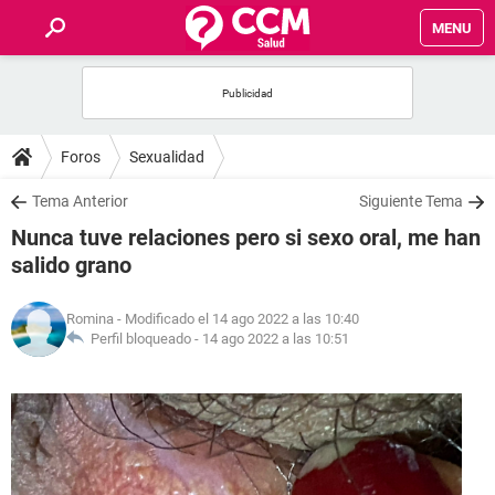
MENU
INICIO
FOROS
Foros
Sexualidad
SALUD
Tema Anterior
Siguiente Tema
Nunca tuve relaciones pero si sexo oral, me han
FAMILIA
salido grano
NUTRICIÓN
Romina
- Modificado el 14 ago 2022 a las 10:40
Perfil bloqueado -
14 ago 2022 a las 10:51
BIENESTAR
SEXUALIDAD
GLOSARIO