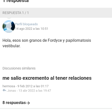
1 respuesta
no me causa dolor un poco de incomodidad cuando me
pongo ropa íntima, ademas en los labios menores también
tengo unas manchitas blancas pequeñas (MANCHAS SIN
RESPUESTA 1 / 1
VOLUMEN) Necesito ayuda:( adjunto imágenes espero no
incomodar
Perfil bloqueado
14 ago 2022 a las 10:51
Hola, esos son granos de Fordyce y papilomatosis
vestibular.
Discusiones similares
me salio excremento al tener relaciones
hermosa
-
9 feb 2012 a las 01:17
Jonas
-
13 abr 2022 a las 19:47
8 respuestas