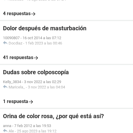
4 respuestas
Dolor después de masturbación
10090807
-
16 oct 2014 a las 07:12
Docdiaz
-
1 feb 2023 a las 00:46
41 respuestas
Dudas sobre colposcopía
Kelly_3834
-
3 nov 2022 a las 02:29
Maricela_
-
3 nov 2022 a las 04:04
1 respuesta
Orina de color rosa, ¿por qué está así?
anna
-
7 feb 2012 a las 19:53
Ale
-
25 ago 2023 a las 19:12