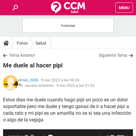
MENU
INICIO
FOROS
Foros
Salud
SALUD
Tema Anterior
Siguiente Tema
Me duele al hacer pipi
FAMILIA
Amiel_2000
- 9 nov 2022 a las 00:24
NUTRICIÓN
usuario anónimo -
9 nov 2022 a las 01:32
Estos días me duele cuando hago pipí un poco es un dolor
BIENESTAR
soportable pero me duele y tengo ganas de ir a hacer pipi a
cada rato y mi pipí es un amarilla no se si sea una infección
SEXUALIDAD
o algo de la vegiga
GLOSARIO