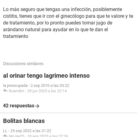
Lo más seguro que tengas una infección, posiblemente
cistitis, tienes que ir con el ginecólogo para que te valore y te
de tratamiento, por lo pronto puedes tomar jugo de
arándano natural para ayudar en lo que te dan el
tratamiento
Discusiones similares
al orinar tengo lagrimeo intenso
la preocupada
-
2 sep 2010 a las 03:22
Roamibri
-
29 jun 2023 a las 22:14
42 respuestas
Bolitas blancas
LL
-
25 sep 2022 a las 21:22
Nicole25
-
18 ago 2023 a las 07:24