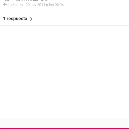
mdiestra
-
20 nov 2011 a las 08:04
1 respuesta