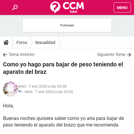
MENU
INICIO
FOROS
Foros
Sexualidad
SALUD
Tema Anterior
Siguiente Tema
Como yo hago para bajar de peso teniendo el
FAMILIA
aparato del braz
NUTRICIÓN
Arlet
- 7 ene 2023 a las 03:38
Arlet -
7 ene 2023 a las 03:45
BIENESTAR
Hola,
SEXUALIDAD
Buenas noches quisiera saber como yo aria para bajar de
peso teniendo el aparato del brazo que me recomienda
GLOSARIO