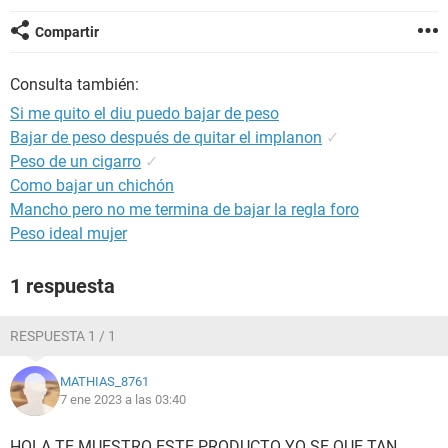
Compartir
Consulta también:
Si me quito el diu puedo bajar de peso
Bajar de peso después de quitar el implanon
✓
Peso de un cigarro
✓
Como bajar un chichón
Mancho pero no me termina de bajar la regla foro
Peso ideal mujer
1 respuesta
RESPUESTA 1 / 1
MATHIAS_8761
7 ene 2023 a las 03:40
HOLA TE MUESTRO ESTE PRODUCTO YO SE QUE TAN