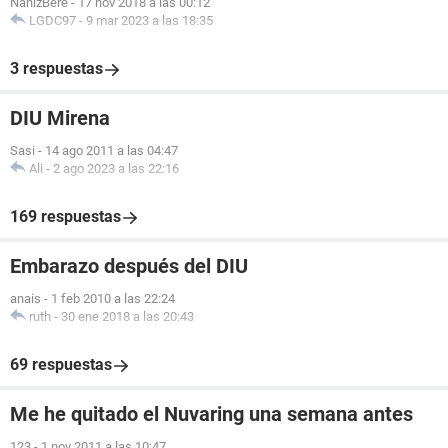
NanizBere
-
17 nov 2018 a las 00:12
LGDC97
-
9 mar 2023 a las 18:35
3 respuestas
DIU Mirena
Sasi
-
14 ago 2011 a las 04:47
Ali
-
2 ago 2023 a las 22:16
169 respuestas
Embarazo después del DIU
anais
-
1 feb 2010 a las 22:24
ruth
-
30 ene 2018 a las 20:43
69 respuestas
Me he quitado el Nuvaring una semana antes
123
-
1 nov 2011 a las 10:47