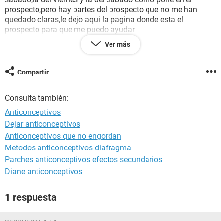
prospecto,pero hay partes del prospecto que no me han
quedado claras,le dejo aqui la pagina donde esta el
prospecto para que me puedo ayudar
http://salud.publispain.com/prospecto/dretinelle_0.02_mg3_
Ver más
mg_28_comprimidos_recubiertos_con_pelicula_1_blister_con
_28_comprimidos.html
Compartir
Gracias por su ayuda.
Consulta también:
Anticonceptivos
Dejar anticonceptivos
Anticonceptivos que no engordan
Metodos anticonceptivos diafragma
Parches anticonceptivos efectos secundarios
Diane anticonceptivos
1 respuesta