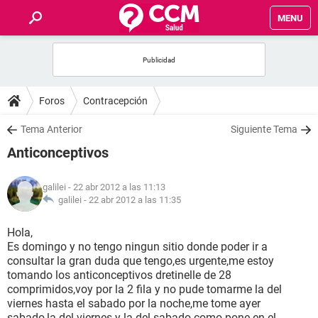
MENU
INICIO
FOROS
Foros
Contracepción
SALUD
Tema Anterior
Siguiente Tema
Anticonceptivos
FAMILIA
galilei
- 22 abr 2012 a las 11:13
NUTRICIÓN
galilei -
22 abr 2012 a las 11:35
Hola,
BIENESTAR
Es domingo y no tengo ningun sitio donde poder ir a
consultar la gran duda que tengo,es urgente,me estoy
SEXUALIDAD
tomando los anticonceptivos dretinelle de 28
comprimidos,voy por la 2 fila y no pude tomarme la del
viernes hasta el sabado por la noche,me tome ayer
GLOSARIO
sabado,la del viernes y la del sabado como pone en el