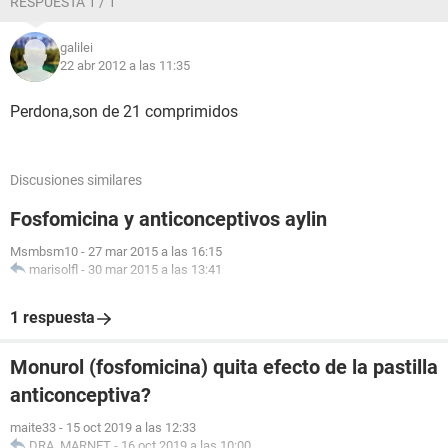
RESPUESTA 1 / 1
galilei
22 abr 2012 a las 11:35
Perdona,son de 21 comprimidos
Discusiones similares
Fosfomicina y anticonceptivos aylin
Msmbsm10
-
27 mar 2015 a las 16:15
marisolfl
-
30 mar 2015 a las 13:41
1 respuesta
Monurol (fosfomicina) quita efecto de la pastilla
anticonceptiva?
maite33
-
15 oct 2019 a las 12:33
DRA. MARNET
-
16 oct 2019 a las 10:00