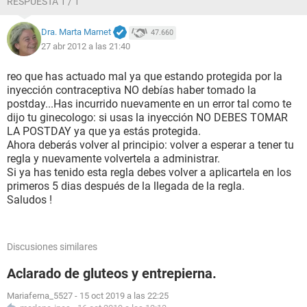
RESPUESTA 1 / 1
por que no quiero que me suceda como al principio llenarme
de nuevo de hormonas o esperarme otros meses para que
Dra. Marta Marnet
47.660
baje los efectos de la pastilla o que hago??? que me
27 abr 2012 a las 21:40
recomienda .....
reo que has actuado mal ya que estando protegida por la
inyección contraceptiva NO debías haber tomado la
postday...Has incurrido nuevamente en un error tal como te
dijo tu ginecologo: si usas la inyección NO DEBES TOMAR
LA POSTDAY ya que ya estás protegida.
Ahora deberás volver al principio: volver a esperar a tener tu
regla y nuevamente volvertela a administrar.
Si ya has tenido esta regla debes volver a aplicartela en los
primeros 5 dias después de la llegada de la regla.
Saludos !
Discusiones similares
Aclarado de gluteos y entrepierna.
Mariaferna_5527
-
15 oct 2019 a las 22:25