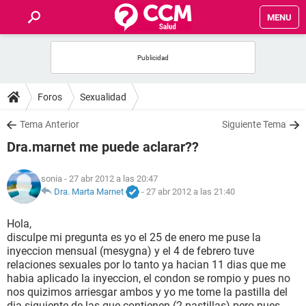
MENU
INICIO
FOROS
Foros
Sexualidad
SALUD
Tema Anterior
Siguiente Tema
Dra.marnet me puede aclarar??
FAMILIA
sonia
- 27 abr 2012 a las 20:47
NUTRICIÓN
Dra. Marta Marnet
-
27 abr 2012 a las 21:40
Hola,
BIENESTAR
disculpe mi pregunta es yo el 25 de enero me puse la
inyeccion mensual (mesygna) y el 4 de febrero tuve
SEXUALIDAD
relaciones sexuales por lo tanto ya hacian 11 dias que me
habia aplicado la inyeccion, el condon se rompio y pues no
nos quizimos arriesgar ambos y yo me tome la pastilla del
GLOSARIO
dia siguiente de las que contienen (2 pastillas) pero pues