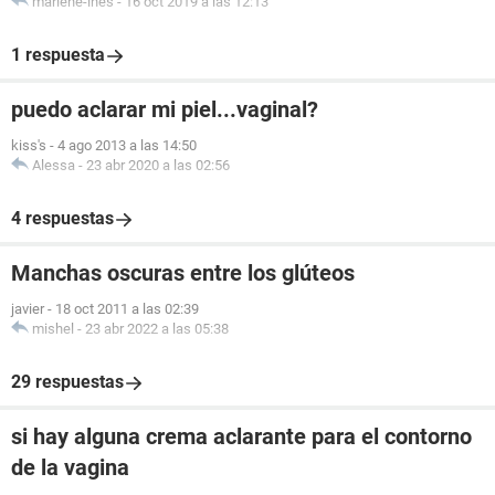
marlene-ines
-
16 oct 2019 a las 12:13
1 respuesta
puedo aclarar mi piel...vaginal?
kiss's
-
4 ago 2013 a las 14:50
Alessa
-
23 abr 2020 a las 02:56
4 respuestas
Manchas oscuras entre los glúteos
javier
-
18 oct 2011 a las 02:39
mishel
-
23 abr 2022 a las 05:38
29 respuestas
si hay alguna crema aclarante para el contorno
de la vagina