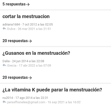
5 respuestas
cortar la mestruacion
adriana1684
-
7 oct 2012 a las 02:05
Dulce
-
26 mar 2021 a las 21:51
20 respuestas
¿Gusanos en la menstruación?
Dalia
-
24 jun 2014 a las 22:08
Grecia
-
17 abr 2022 a las 07:09
20 respuestas
¿La vitamina K puede parar la menstruación?
nu2014
-
17 ago 2014 a las 22:31
persefhonelee@gmail.com
-
16 sep 2021 a las 16:02