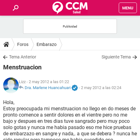
MENU
INICIO
FOROS
Foros
Embarazo
SALUD
Tema Anterior
Siguiente Tema
Menstruacion
FAMILIA
Lizz
- 2 may 2012 a las 01:22
NUTRICIÓN
Dra. Marlene Huancahuari
-
2 may 2012 a las 02:24
Hola,
BIENESTAR
Estoy preocupada mi menstruacion no llego en do meses de
pronto comence a sentir dolores en el vientre pero no me
SEXUALIDAD
bajo y despues en tres dias tuve sangrado pero muy poco
solo gotas y nunca me habia pasado eso me hice pruebas
de embarzazo en sangre y nada,. a que se debera ? nunca he
GLOSARIO
sido regular pero tampoco me habia sucedido eso