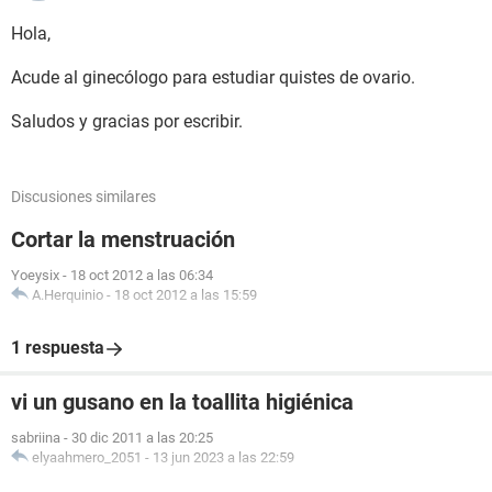
Hola,
Acude al ginecólogo para estudiar quistes de ovario.
Saludos y gracias por escribir.
Discusiones similares
Cortar la menstruación
Yoeysix
-
18 oct 2012 a las 06:34
A.Herquinio
-
18 oct 2012 a las 15:59
1 respuesta
vi un gusano en la toallita higiénica
sabriina
-
30 dic 2011 a las 20:25
elyaahmero_2051
-
13 jun 2023 a las 22:59