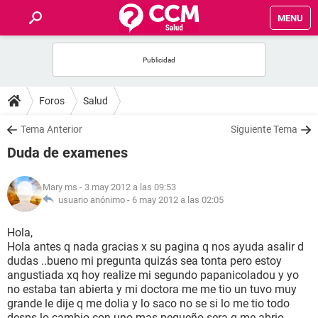
MENU
INICIO
FOROS
Foros
Salud
SALUD
Tema Anterior
Siguiente Tema
Duda de examenes
FAMILIA
Mary ms
- 3 may 2012 a las 09:53
NUTRICIÓN
usuario anónimo -
6 may 2012 a las 02:05
Hola,
BIENESTAR
Hola antes q nada gracias x su pagina q nos ayuda asalir d
dudas ..bueno mi pregunta quizás sea tonta pero estoy
SEXUALIDAD
angustiada xq hoy realize mi segundo papanicoladou y yo
no estaba tan abierta y mi doctora me me tio un tuvo muy
grande le dije q me dolia y lo saco no se si lo me tio todo
GLOSARIO
desps lo cambio con uno mas pequeño sera q me abrio