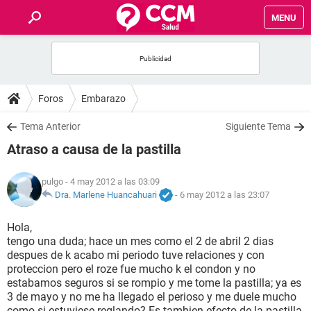
MENU
INICIO
FOROS
Foros
Embarazo
SALUD
Tema Anterior
Siguiente Tema
Atraso a causa de la pastilla
FAMILIA
pulgo
- 4 may 2012 a las 03:09
NUTRICIÓN
Dra. Marlene Huancahuari
-
6 may 2012 a las 23:07
Hola,
BIENESTAR
tengo una duda; hace un mes como el 2 de abril 2 dias
despues de k acabo mi periodo tuve relaciones y con
SEXUALIDAD
proteccion pero el roze fue mucho k el condon y no
estabamos seguros si se rompio y me tome la pastilla; ya es
3 de mayo y no me ha llegado el perioso y me duele mucho
GLOSARIO
como si estuviese reglando? Es tambien efecto de la pastilla