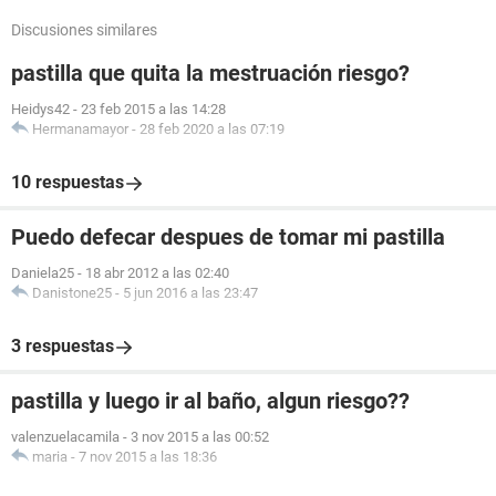
Discusiones similares
pastilla que quita la mestruación riesgo?
Heidys42
-
23 feb 2015 a las 14:28
Hermanamayor
-
28 feb 2020 a las 07:19
10 respuestas
Puedo defecar despues de tomar mi pastilla
Daniela25
-
18 abr 2012 a las 02:40
Danistone25
-
5 jun 2016 a las 23:47
3 respuestas
pastilla y luego ir al baño, algun riesgo??
valenzuelacamila
-
3 nov 2015 a las 00:52
maria
-
7 nov 2015 a las 18:36