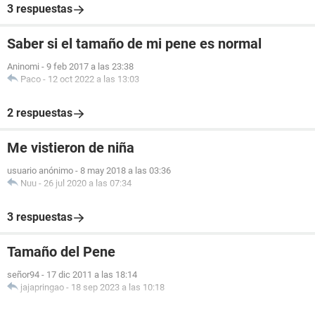
3 respuestas
Saber si el tamaño de mi pene es normal
Aninomi
-
9 feb 2017 a las 23:38
Paco
-
12 oct 2022 a las 13:03
2 respuestas
Me vistieron de niña
usuario anónimo
-
8 may 2018 a las 03:36
Nuu
-
26 jul 2020 a las 07:34
3 respuestas
Tamaño del Pene
señor94
-
17 dic 2011 a las 18:14
jajapringao
-
18 sep 2023 a las 10:18