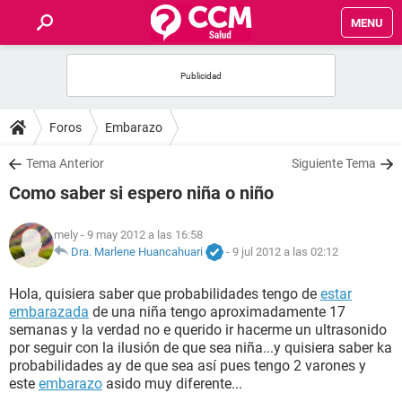
MENU
INICIO
FOROS
Foros
Embarazo
SALUD
Tema Anterior
Siguiente Tema
Como saber si espero niña o niño
FAMILIA
mely
- 9 may 2012 a las 16:58
NUTRICIÓN
Dra. Marlene Huancahuari
-
9 jul 2012 a las 02:12
Hola, quisiera saber que probabilidades tengo de
estar
BIENESTAR
embarazada
de una niña tengo aproximadamente 17
semanas y la verdad no e querido ir hacerme un ultrasonido
SEXUALIDAD
por seguir con la ilusión de que sea niña...y quisiera saber ka
probabilidades ay de que sea así pues tengo 2 varones y
este
embarazo
asido muy diferente...
GLOSARIO