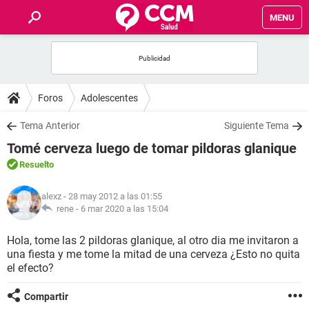
MENU
INICIO
FOROS
Foros
Adolescentes
SALUD
Tema Anterior
Siguiente Tema
Tomé cerveza luego de tomar pildoras glanique
FAMILIA
Resuelto
NUTRICIÓN
alexz
- 28 may 2012 a las 01:55
rene -
6 mar 2020 a las 15:04
BIENESTAR
Hola, tome las 2 pildoras glanique, al otro dia me invitaron a
una fiesta y me tome la mitad de una cerveza ¿Esto no quita
SEXUALIDAD
el efecto?
Compartir
GLOSARIO