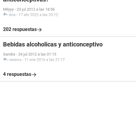
Milyyy
-
23 jul 2012 a las 18:56
Ana
-
17 abr 2022 a las 23:12
202 respuestas
Bebidas alcoholicas y anticonceptivo
Sandra
-
24 jul 2012 a las 01:15
vanesa
-
11 ene 2016 a las 21:17
4 respuestas