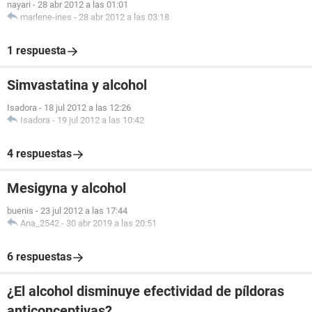
nayari
-
28 abr 2012 a las 01:01
marlene-ines
-
28 abr 2012 a las 03:18
1 respuesta
Simvastatina y alcohol
Isadora
-
18 jul 2012 a las 12:26
Isadora
-
19 jul 2012 a las 10:42
4 respuestas
Mesigyna y alcohol
buenis
-
23 jul 2012 a las 17:44
Ana_2542
-
30 abr 2019 a las 20:51
6 respuestas
¿El alcohol disminuye efectividad de píldoras
anticonceptivas?