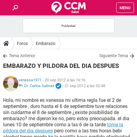
MENU
INICIO
FOROS
Foros
Embarazo
SALUD
Tema Anterior
Siguiente Tema
EMBARAZO Y PILDORA DEL DIA DESPUES
FAMILIA
vanessa1971
- 20 sep 2012 a las 16:16
NUTRICIÓN
Dr. Carlos Salinas
-
21 sep 2012 a las 02:48
Hola, mi nombre es vanessa mi ultima regla fue el 2 de
BIENESTAR
septiembre , duro hasta el 6 de septiembre tuve relaciones
sin cuidarme el 8 de septiembre ¿existe posibilidad de
SEXUALIDAD
embarazo? me dijeron ke no, pero estoy preocupada. el dia
lunes 10 de septiembre como a las 6 de la tarde
tome la
pildora del dia despues
pero como a las tres horas bebi
GLOSARIO
alcohol tengo miedo ke la pastilla haya perdido efectividad,