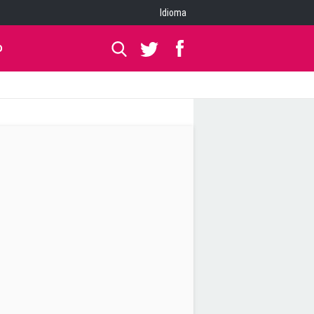
Idioma
O