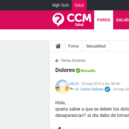
High-Tech
Salud
FOROS
SALUD
Foros
Sexualidad
Tema Anterior
Dolores
Resuelto
ASJV
- 24 sep 2012 a las 08:46
Dr. Carlos Salinas
-
24 sep 20
Hola,
queria saber a que se deben los dol
desaparezcan? al dia debo de tomar 