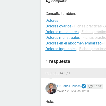
Compartir
Consulta también:
Dolores
Dolores ovarios
-
Fichas prácticas -
Dolores musculares
-
Fichas práctic
Dolores menstruales
-
Fichas prácti
Dolores en el abdomen embarazo
-
Dolores inguinales
-
Fichas práctica
1 respuesta
RESPUESTA 1 / 1
Dr. Carlos Salinas
16.108
24 sep 2012 a las 12:23
Hola,