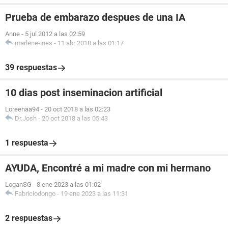
Prueba de embarazo despues de una IA
Anne
-
5 jul 2012 a las 02:59
marlene-ines
-
11 abr 2018 a las 01:17
39 respuestas
10 dias post inseminacion artificial
Loreenaa94
-
20 oct 2018 a las 02:23
Dr.Josh
-
20 oct 2018 a las 05:43
1 respuesta
AYUDA, Encontré a mi madre con mi hermano
LoganSG
-
8 ene 2023 a las 01:02
Fabriciodongo
-
19 ene 2023 a las 11:31
2 respuestas