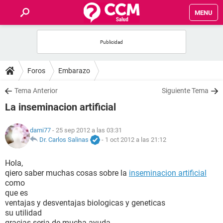
MENU
INICIO
FOROS
Foros
Embarazo
SALUD
Tema Anterior
Siguiente Tema
La inseminacion artificial
FAMILIA
dami77
- 25 sep 2012 a las 03:31
NUTRICIÓN
Dr. Carlos Salinas
-
1 oct 2012 a las 21:12
Hola,
BIENESTAR
qiero saber muchas cosas sobre la
inseminacion artificial
como
SEXUALIDAD
que es
ventajas y desventajas biologicas y geneticas
su utilidad
GLOSARIO
gracias seria de mucha ayuda