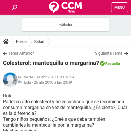
MENU
INICIO
FOROS
Foros
Salud
SALUD
Tema Anterior
Siguiente Tema
Colesterol: mantequilla o margarina?
Resuelto
FAMILIA
ADRIANA
- 14 abr 2010 a las 16:34
NUTRICIÓN
Lola -
26 abr 2010 a las 23:49
Hola,
BIENESTAR
Padezco alto colesterol y he escuchado que se recomienda
consumir margarina en vez de mantequilla. ¿Es cierto?, Cuál
SEXUALIDAD
es la diferencia?
Tengo niños pequeños. ¿Creéis que deba también
cambiarles la mantequilla por la margarina?
GLOSARIO
Muchas gracias