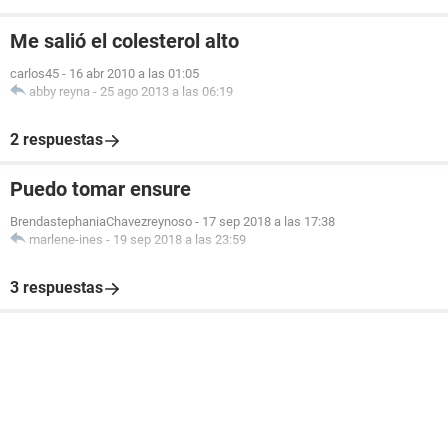
Me salió el colesterol alto
carlos45
-
16 abr 2010 a las 01:05
abby reyna
-
25 ago 2013 a las 06:19
2 respuestas
Puedo tomar ensure
BrendastephaniaChavezreynoso
-
17 sep 2018 a las 17:38
marlene-ines
-
19 sep 2018 a las 23:59
3 respuestas