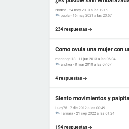
¿Es posible salir embarazad
Norma
-
24 may 2010 a las 12:09
paola
-
16 may 2021 a las 20:57
234 respuestas
Como ovula una mujer con u
mariangel13
-
11 jun 2013 a las 06:04
andrea
-
8 mar 2018 a las 07:07
4 respuestas
Siento movimientos y palpita
Lucy75
-
7 dic 2012 a las 00:49
Tamara
-
21 sep 2022 a las 01:24
194 respuestas