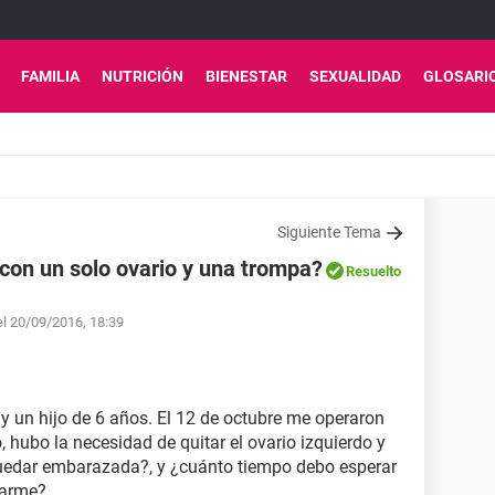
FAMILIA
NUTRICIÓN
BIENESTAR
SEXUALIDAD
GLOSARI
Siguiente Tema
on un solo ovario y una trompa?
Resuelto
el 20/09/2016, 18:39
y un hijo de 6 años. El 12 de octubre me operaron
 hubo la necesidad de quitar el ovario izquierdo y
uedar embarazada?, y ¿cuánto tiempo debo esperar
zarme?.