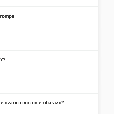
 trompa
???
te ovárico con un embarazo?