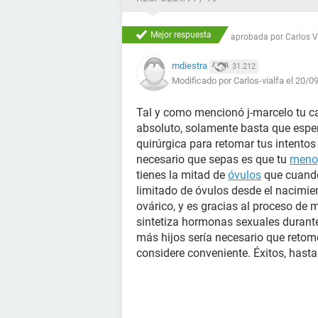
Mejor respuesta
aprobada por
Carlos 
mdiestra
31.212
Modificado por Carlos-vialfa el 20/0
Tal y como mencionó j-marcelo tu c
absoluto, solamente basta que esper
quirúrgica para retomar tus intento
necesario que sepas es que tu
meno
tienes la mitad de
óvulos
que cuando
limitado de óvulos desde el nacimien
ovárico, y es gracias al proceso de 
sintetiza hormonas sexuales durante s
más hijos sería necesario que retom
considere conveniente. Éxitos, hasta