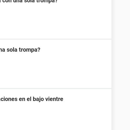
a con una sola trompa?
na sola trompa?
ciones en el bajo vientre