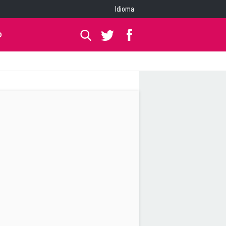
Idioma
O