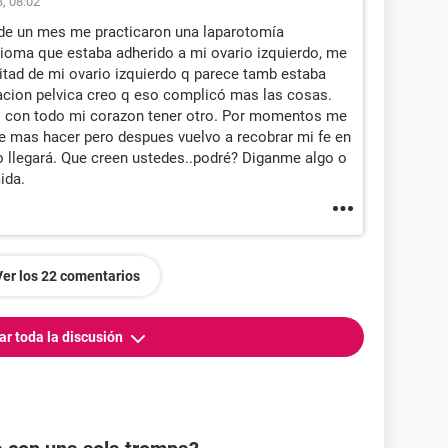
, 08:02
de un mes me practicaron una laparotomía
rioma que estaba adherido a mi ovario izquierdo, me
itad de mi ovario izquierdo q parece tamb estaba
macion pelvica creo q eso complicó mas las cosas.
o con todo mi corazon tener otro. Por momentos me
e mas hacer pero despues vuelvo a recobrar mi fe en
 llegará. Que creen ustedes..podré? Diganme algo o
ida.
Ver los 22 comentarios
ar toda la discusión