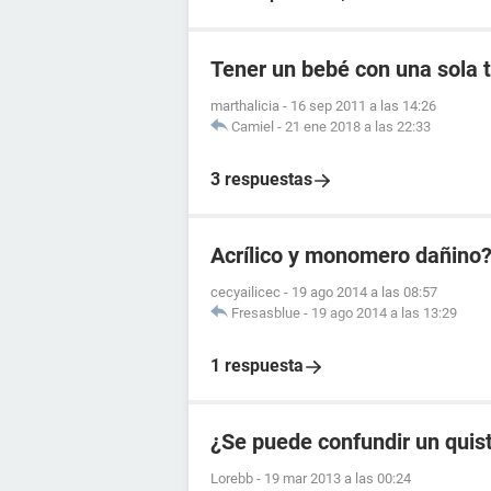
Tener un bebé con una sola
marthalicia
-
16 sep 2011 a las 14:26
Camiel
-
21 ene 2018 a las 22:33
3 respuestas
Acrílico y monomero dañino
cecyailicec
-
19 ago 2014 a las 08:57
Fresasblue
-
19 ago 2014 a las 13:29
1 respuesta
¿Se puede confundir un quis
Lorebb
-
19 mar 2013 a las 00:24