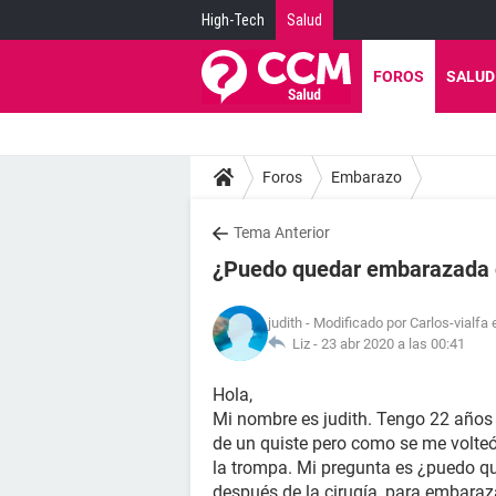
High-Tech
Salud
FOROS
SALUD
Foros
Embarazo
Tema Anterior
¿Puedo quedar embarazada c
judith
- Modificado por Carlos-vialfa 
Liz -
23 abr 2020 a las 00:41
Hola,
Mi nombre es judith. Tengo 22 años 
de un quiste pero como se me volteó,
la trompa. Mi pregunta es ¿puedo q
después de la cirugía, para embara