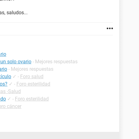
s, saludos...
rio
un solo ovario
- Mejores respuestas
ario
- Mejores respuestas
tículo
✓
-
Foro salud
jos?
✓
-
Foro esterilidad
cas -Salud
ado
✓
-
Foro esterilidad
oro cáncer