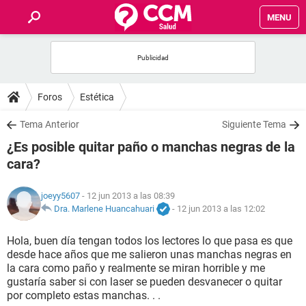
MENU
INICIO
FOROS
Foros
Estética
SALUD
Tema Anterior
Siguiente Tema
¿Es posible quitar paño o manchas negras de la
FAMILIA
cara?
NUTRICIÓN
joeyy5607
- 12 jun 2013 a las 08:39
Dra. Marlene Huancahuari
-
12 jun 2013 a las 12:02
BIENESTAR
Hola, buen día tengan todos los lectores lo que pasa es que
desde hace años que me salieron unas manchas negras en
SEXUALIDAD
la cara como paño y realmente se miran horrible y me
gustaría saber si con laser se pueden desvanecer o quitar
por completo estas manchas. . .
GLOSARIO