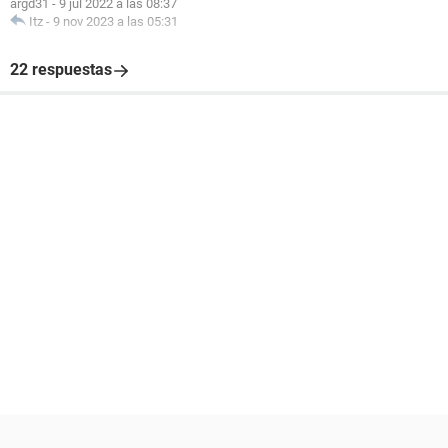
argd31
-
9 jul 2022 a las 08:37
Itz
-
9 nov 2023 a las 05:31
22 respuestas