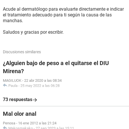
Acude al dermatólogo para evaluarte directamente e indicar
el tratamiento adecuado para ti según la causa de las
manchas.
Saludos y gracias por escribir.
Discusiones similares
¿Alguien bajo de peso a el quitarse el DIU
Mirena?
MAGILUOK
-
22 abr 2020 a las 08:34
Paula
-
25 may 2022 a las 06:28
73 respuestas
Mal olor anal
Penosa
-
16 ene 2012 a las 21:24
Makosmakako
-
27 sep 2023 a las 15:11