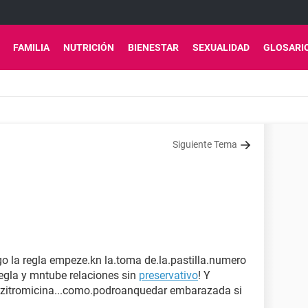
FAMILIA
NUTRICIÓN
BIENESTAR
SEXUALIDAD
GLOSARI
Siguiente Tema
ego la regla empeze.kn la.toma de.la.pastilla.numero
regla y mntube relaciones sin
preservativo
! Y
azitromicina...como.podroanquedar embarazada si