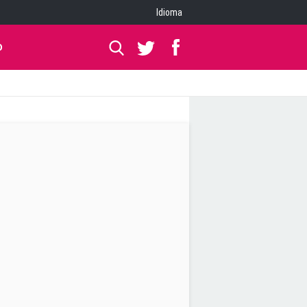
Idioma
O