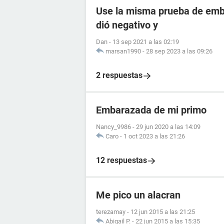
Use la misma prueba de emba
dió negativo y
Dan
-
13 sep 2021 a las 02:19
marsan1990
-
28 sep 2023 a las 09:26
2 respuestas
Embarazada de mi primo
Nancy_9986
-
29 jun 2020 a las 14:09
Caro
-
1 oct 2023 a las 21:26
12 respuestas
Me pico un alacran
terezamay
-
12 jun 2015 a las 21:25
Abigail P.
-
22 jun 2015 a las 15:35