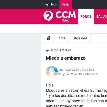
High-Tech
Salud
FOROS
SALUD
Foros
Esterilidad
Tema Anterior
Miedo a embarazo
joce
- 2 jul 2013 a las 06:28
joce -
2 jul 2013 a las 06:30
Hola,
Mi.duda es si recien el dia 26 me.ll
1 y a los dos.dias se.me.termino la.
ademasnestpy hace siete dias con 
haniaenstruado.recien!