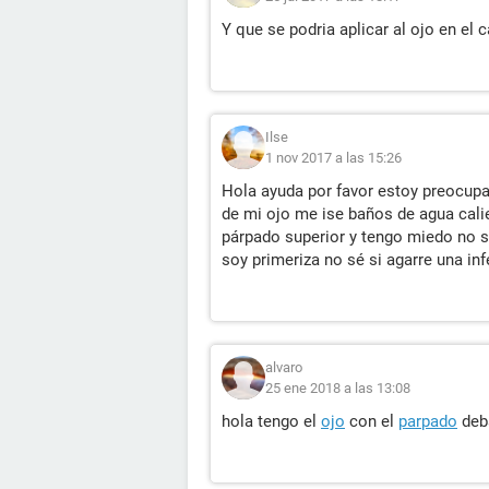
Y que se podria aplicar al ojo en el 
Ilse
1 nov 2017 a las 15:26
Hola ayuda por favor estoy preocupa
de mi ojo me ise baños de agua cal
párpado superior y tengo miedo no s
soy primeriza no sé si agarre una in
alvaro
25 ene 2018 a las 13:08
hola tengo el
ojo
con el
parpado
deba