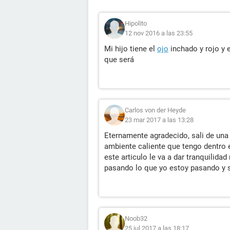
Hipolito
12 nov 2016 a las 23:55
Mi hijo tiene el
ojo
inchado y rojo y e
que será
Carlos von der Heyde
23 mar 2017 a las 13:28
Eternamente agradecido, sali de una
ambiente caliente que tengo dentro e
este articulo le va a dar tranquilid
pasando lo que yo estoy pasando y s
Noob32
25 jul 2017 a las 18:17