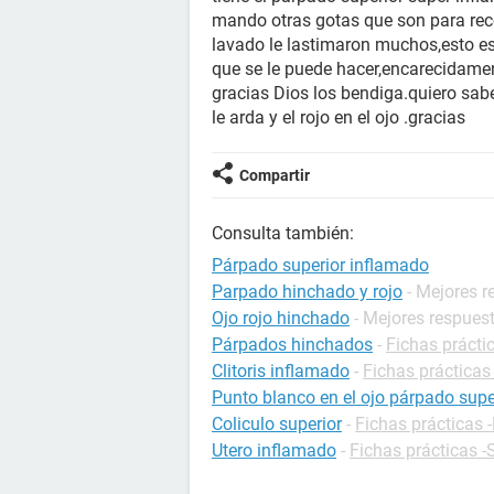
mando otras gotas que son para reco
lavado le lastimaron muchos,esto e
que se le puede hacer,encarecidame
gracias Dios los bendiga.quiero sabe
le arda y el rojo en el ojo .gracias
Compartir
Consulta también:
Párpado superior inflamado
Parpado hinchado y rojo
- Mejores 
Ojo rojo hinchado
- Mejores respues
Párpados hinchados
-
Fichas prácti
Clitoris inflamado
-
Fichas prácticas
Punto blanco en el ojo párpado supe
Coliculo superior
-
Fichas prácticas 
Utero inflamado
-
Fichas prácticas -