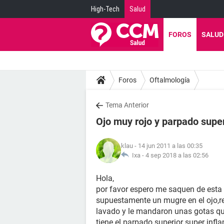
High-Tech
Salud
FOROS
SALUD
Foros
Oftalmología
Tema Anterior
Ojo muy rojo y parpado supe
klau
- 14 jun 2011 a las 00:35
Ixa -
4 sep 2018 a las 02:56
Hola,
por favor espero me saquen de esta 
supuestamente un mugre en el ojo,res
lavado y le mandaron unas gotas qu
tiene el parpado superior super infl