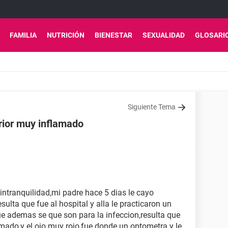
FAMILIA
NUTRICIÓN
BIENESTAR
SEXUALIDAD
GLOSARI
Siguiente Tema
rior muy inflamado
intranquilidad,mi padre hace 5 dias le cayo
ulta que fue al hospital y alla le practicaron un
e ademas se que son para la infeccion,resulta que
amado,y el ojo muy rojo,fue donde un optometra y le