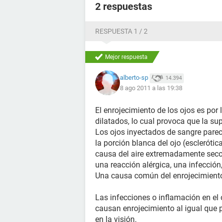
2 respuestas
RESPUESTA 1 / 2
Mejor respuesta
alberto-sp
14.394
8 ago 2011 a las 19:38
El enrojecimiento de los ojos es po
dilatados, lo cual provoca que la sup
Los ojos inyectados de sangre parece
la porción blanca del ojo (esclerótic
causa del aire extremadamente seco, 
una reacción alérgica, una infección
Una causa común del enrojecimiento d
Las infecciones o inflamación en el 
causan enrojecimiento al igual que 
en la visión.