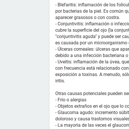
- Blefaritis: inflamación de los folí
por bacterias de la piel. Es común 
aparecer grasosos o con costra.
- Conjuntivitis: inflamación o infec
cubre la superficie del ojo (la conju
"conjuntivitis aguda" y puede ser caus
es causada por un microorganismo 
- Úlceras corneales: úlceras que apar
debido a una infección bacteriana o 
- Uveítis: inflamación de la úvea, que 
con frecuencia está relacionado con
exposición a toxinas. A menudo, sól
iritis.
Otras causas potenciales pueden ser
- Frío o alergias
- Objetos extraños en el ojo que lo 
- Glaucoma agudo: incremento súbit
doloroso y causa trastornos visuale
- La mayoría de las veces el glaucom