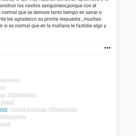
nstruir los vasitos sanguineos,porque con el
s normal que se demore tanto tiempo en sanar o
nte les agradezco su pronta respuesta ,.muchas
r si es normal que en la mañana le fastidie algo y
respuestas
tas
cas -Oftalmología
 -Salud
rior
-
Fichas prácticas -Oftalmología
-Definiciones
Salud