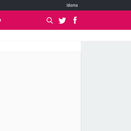
Idioma
O