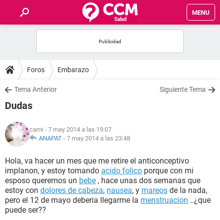
MENU
INICIO
FOROS
Foros
Embarazo
SALUD
Tema Anterior
Siguiente Tema
Dudas
FAMILIA
cami
- 7 may 2014 a las 19:07
NUTRICIÓN
ANAPAT
-
7 may 2014 a las 23:48
Hola, va hacer un mes que me retire el anticonceptivo
BIENESTAR
implanon, y estoy tomando
acido folico
porque con mi
esposo queremos un
bebe
, hace unas dos semanas que
SEXUALIDAD
estoy con
dolores de cabeza
,
nausea
, y
mareos
de la nada,
pero el 12 de mayo deberia llegarme la
menstruacion
..¿que
puede ser??
GLOSARIO