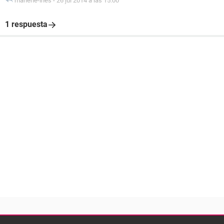
marlene-ines
-
26 jul 2014 a las 15:00
1 respuesta