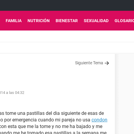
FAMILIA
NUTRICIÓN
BIENESTAR
SEXUALIDAD
GLOSARI
Siguiente Tema
14 a las 04:32
 tome una pastillas del dia siguiente de esas de
mo por emergencia cuando mi pareja no usa
condon
con esta que me la tome y no me ha bajado y me
 cuando me he tomado esa pastillas a la semana me