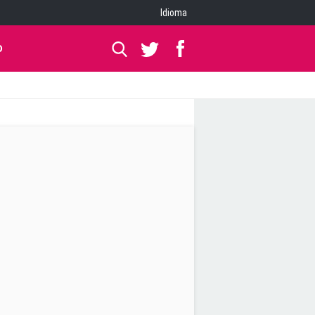
Idioma
O