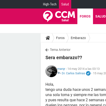
High-Tech
Salud
FOROS
SALUD
Foros
Embarazo
Tema Anterior
Sera embarazo??
marqr
- 14 may 2014 a las 03:13
Dr. Carlos Salinas
-
15 may 20
Hola,
tengo una duda hace unos 2 semanas
una sola toma y siempre me las to
y pues resulta que hace 2 semanas 
duelen los pezones. por lo general