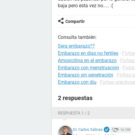
baja pero esta vez no..... :(
Compartir
Consulta también:
Sera embarazo??
Embarazo en días no fertiles
-
Ficha
Amoxicilina en el embarazo
-
Fichas
Embarazo con menstruación
-
Ficha
Embarazo sin penetración
-
Fichas 
Embarazo con diu
-
Fichas práctica
2 respuestas
RESPUESTA 1 / 2
Dr. Carlos Salinas
16.108