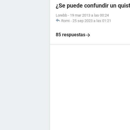
¿Se puede confundir un quis
Lorebb
-
19 mar 2013 a las 00:24
Romi
-
25 sep 2023 a las 01:21
85 respuestas