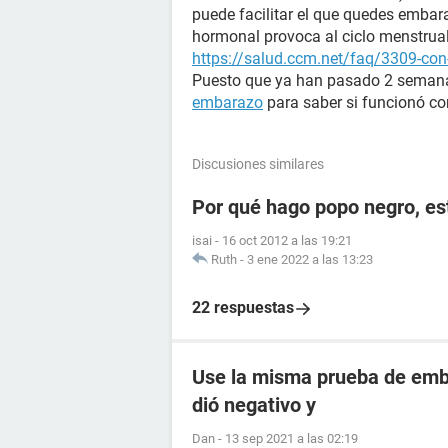
puede facilitar el que quedes embar
hormonal provoca al ciclo menstrual
https://salud.ccm.net/faq/3309-con-
Puesto que ya han pasado 2 semana
embarazo
para saber si funcionó con
Discusiones similares
Por qué hago popo negro, e
isai
-
16 oct 2012 a las 19:21
Ruth
-
3 ene 2022 a las 13:23
22 respuestas
Use la misma prueba de emba
dió negativo y
Dan
-
13 sep 2021 a las 02:19