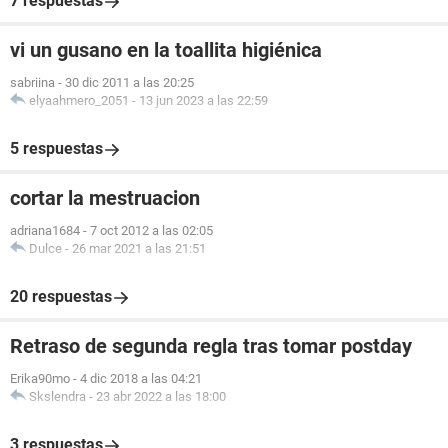
7 respuestas
vi un gusano en la toallita higiénica
sabriina
-
30 dic 2011 a las 20:25
elyaahmero_2051
-
13 jun 2023 a las 22:59
5 respuestas
cortar la mestruacion
adriana1684
-
7 oct 2012 a las 02:05
Dulce
-
26 mar 2021 a las 21:51
20 respuestas
Retraso de segunda regla tras tomar postday
Erika90mo
-
4 dic 2018 a las 04:21
Skslendra
-
23 abr 2022 a las 18:00
3 respuestas