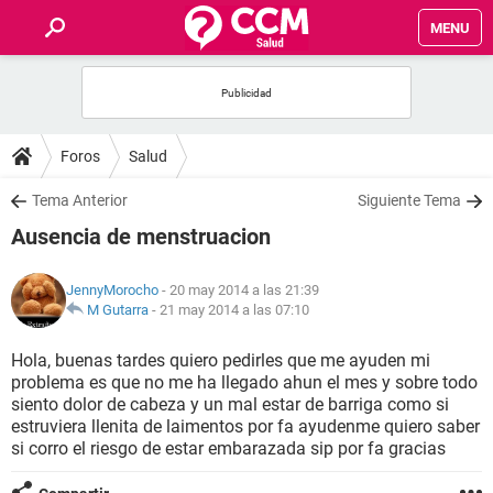
MENU
INICIO
FOROS
Foros
Salud
SALUD
Tema Anterior
Siguiente Tema
Ausencia de menstruacion
FAMILIA
JennyMorocho
- 20 may 2014 a las 21:39
NUTRICIÓN
M Gutarra
-
21 may 2014 a las 07:10
Hola, buenas tardes quiero pedirles que me ayuden mi
BIENESTAR
problema es que no me ha llegado ahun el mes y sobre todo
siento dolor de cabeza y un mal estar de barriga como si
SEXUALIDAD
estruviera llenita de laimentos por fa ayudenme quiero saber
si corro el riesgo de estar embarazada sip por fa gracias
GLOSARIO