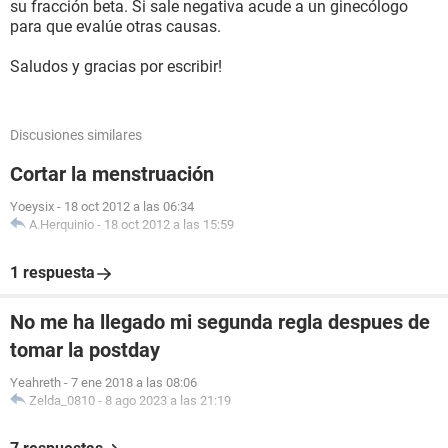
su fracción beta. Si sale negativa acude a un ginecólogo
para que evalúe otras causas.
Saludos y gracias por escribir!
Discusiones similares
Cortar la menstruación
Yoeysix
-
18 oct 2012 a las 06:34
A.Herquinio
-
18 oct 2012 a las 15:59
1 respuesta
No me ha llegado mi segunda regla despues de
tomar la postday
Yeahreth
-
7 ene 2018 a las 08:06
Zelda_0810
-
8 ago 2023 a las 21:19