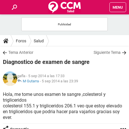
MENU
INICIO
FOROS
Foros
Salud
SALUD
Tema Anterior
Siguiente Tema
Diagnostico de examen de sangre
FAMILIA
gafla
- 5 sep 2014 a las 17:33
NUTRICIÓN
M Gutarra
-
5 sep 2014 a las 23:39
Hola, me tome unos examen te sangre ,colesterol y
BIENESTAR
trigliceridos
colesterol 155.1 y trigliceridos 206.1 veo que estoy elevado
SEXUALIDAD
en trigliceridos que podria hacer para vajarlos gracias soy
ever.
GLOSARIO