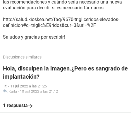
las recomendaciones y cuándo sería necesario una nueva
evaluación para decidir si es necesario fármacos.
http://salud.kioskea.net/faq/9670-trigliceridos-elevados-
definicion#q=triglic%E9ridos&cur=3&url=%2F
Saludos y gracias por escribir!
Discusiones similares
Hola, disculpen la imagen.¿Pero es sangrado de
implantación?
Ttl
-
11 jul 2022 a las 21:25
Karla
-
10 oct 2022 a las 21:12
1 respuesta