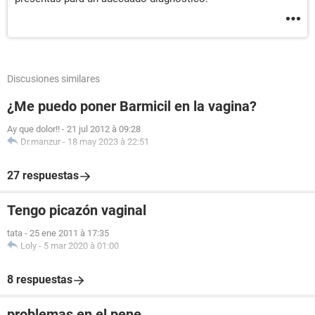
Discusiones similares
¿Me puedo poner Barmicil en la vagina?
Ay que dolor!!
-
21 jul 2012 à 09:28
Dr.manzur
-
18 may 2023 à 22:51
27 respuestas
Tengo picazón vaginal
tata
-
25 ene 2011 à 17:35
Loly
-
5 mar 2020 à 01:00
8 respuestas
problemas en el pene