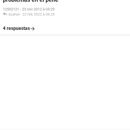
12502121
-
23 nov 2012 à 05:29
Azahel
-
22 feb 2022 à 06:25
4 respuestas