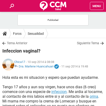
MENU
INICIO
FORUMS
Foros
Sexualidad
SALUD
Tema Anterior
Siguiente Tema
Infeccion vaginal?
FAMILIA
Chica17
- 10 sep 2014 à 08:08
NUTRICIÓN
Dra. Marlene Huancahuari
-
11 sep 2014 à 19:48
Hola esta es mi situacion y espero que puedan ayudarme.
BIENESTAR
Tengo 17 años y aun soy virgen, hace unos dias (6 creo)
SEXUALIDAD
comence con una especie de
infeccion
. Me ardia al tocarme,
al contacto de mis labios entre si y al contacto de la
orina
.
Mi mama me compro la crema de Lomecan y busque en
GLOSARIO
internet sobre el aplicador, yo no queria que afectara en