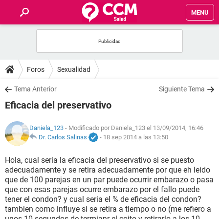
MENU
INICIO
FOROS
Foros
Sexualidad
SALUD
Tema Anterior
Siguiente Tema
Eficacia del preservativo
FAMILIA
Daniela_123
- Modificado por Daniela_123 el 13/09/2014, 16:46
NUTRICIÓN
Dr. Carlos Salinas
-
18 sep 2014 a las 13:50
Hola, cual seria la eficacia del preservativo si se puesto
BIENESTAR
adecuadamente y se retira adecuadamente por que eh leido
que de 100 parejas en un par puede ocurrir embarazo o pasa
SEXUALIDAD
que con esas parejas ocurre embarazo por el fallo puede
tener el condon? y cual seria el % de eficacia del condon?
tambien como influye si se retira a tiempo o no (me refiero a
GLOSARIO
unos 10 segundos de termianr el coito y retirarlo a los 10