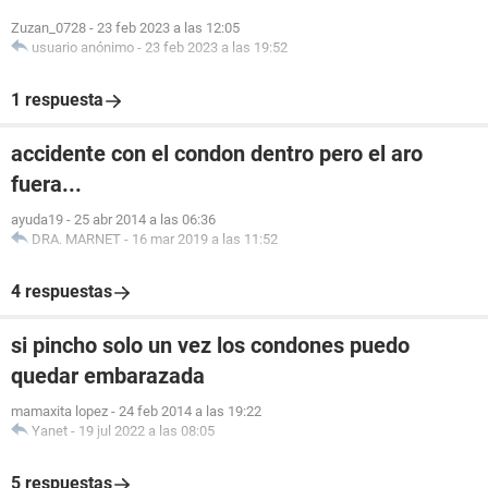
Zuzan_0728
-
23 feb 2023 a las 12:05
usuario anónimo
-
23 feb 2023 a las 19:52
1 respuesta
accidente con el condon dentro pero el aro
fuera...
ayuda19
-
25 abr 2014 a las 06:36
DRA. MARNET
-
16 mar 2019 a las 11:52
4 respuestas
si pincho solo un vez los condones puedo
quedar embarazada
mamaxita lopez
-
24 feb 2014 a las 19:22
Yanet
-
19 jul 2022 a las 08:05
5 respuestas