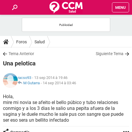
MENU
INICIO
FORUMS
Foros
Salud
SALUD
Tema Anterior
Siguiente Tema
Una pelotica
FAMILIA
racso93
- 13 sep 2014 à 19:46
NUTRICIÓN
M Gutarra
-
14 sep 2014 à 03:46
Hola,
BIENESTAR
mire mi novia se afeito el bello púbico y tubo relaciones
conmigo y a los 3 dias le salio una pepita afuera de la
SEXUALIDAD
vagina y le duele mucho le sale pus con sangre que puede
ser eso sera un bellito infectado
GLOSARIO