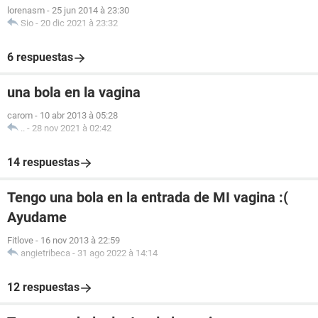
lorenasm
-
25 jun 2014 à 23:30
Sio
-
20 dic 2021 à 23:32
6 respuestas
una bola en la vagina
carom
-
10 abr 2013 à 05:28
..
-
28 nov 2021 à 02:42
14 respuestas
Tengo una bola en la entrada de MI vagina :(
Ayudame
Fitlove
-
16 nov 2013 à 22:59
angietribeca
-
31 ago 2022 à 14:14
12 respuestas