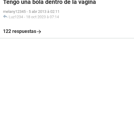
Tengo una bola dentro de la vagina
melany12345
-
5 abr 2013 à 02:11
Luz1234
-
18 oct 2023 à 07:14
122 respuestas