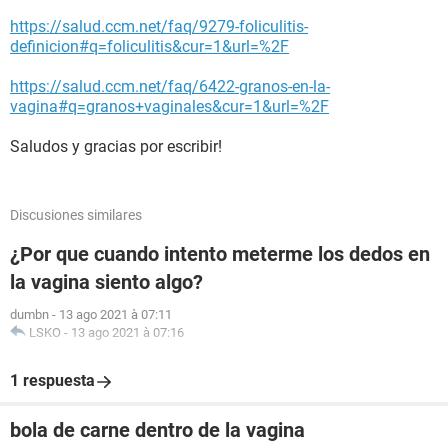
https://salud.ccm.net/faq/9279-foliculitis-
definicion#q=foliculitis&cur=1&url=%2F
https://salud.ccm.net/faq/6422-granos-en-la-
vagina#q=granos+vaginales&cur=1&url=%2F
Saludos y gracias por escribir!
Discusiones similares
¿Por que cuando intento meterme los dedos en
la vagina siento algo?
dumbn
-
13 ago 2021 à 07:11
LSKO
-
13 ago 2021 à 07:16
1 respuesta
bola de carne dentro de la vagina