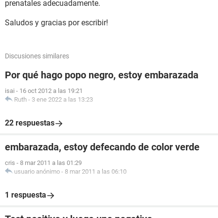
prenatales adecuadamente.
Saludos y gracias por escribir!
Discusiones similares
Por qué hago popo negro, estoy embarazada
isai
-
16 oct 2012 a las 19:21
Ruth
-
3 ene 2022 a las 13:23
22 respuestas
embarazada, estoy defecando de color verde
cris
-
8 mar 2011 a las 01:29
usuario anónimo
-
8 mar 2011 a las 06:10
1 respuesta