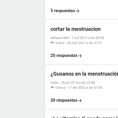
5 respuestas
cortar la mestruacion
adriana1684
-
7 oct 2012 a las 02:05
Dulce
-
26 mar 2021 a las 21:51
20 respuestas
¿Gusanos en la menstruació
Dalia
-
24 jun 2014 a las 22:08
Grecia
-
17 abr 2022 a las 07:09
20 respuestas