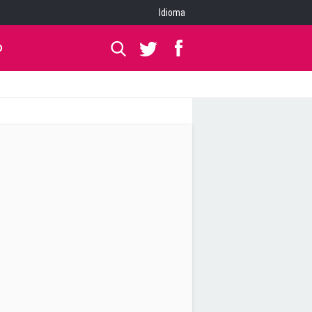
Idioma
O