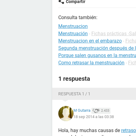
Compartir
Consulta también:
Menstruacion
Menstruación
-
Fichas prácticas -Sa
Menstruacion en el embarazo
-
Fich
Segunda menstruación después de la 
Porque salen gusanos en la menstr
Como retrasar la menstruación
-
Fic
1 respuesta
RESPUESTA 1 / 1
M Gutarra
2.433
18 sep 2014 a las 03:38
Hola, hay muchas causas de
retras