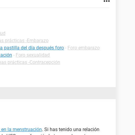
lud
as prácticas -Embarazo
pastilla del día después foro
-
Foro embarazo
uación
-
Foro sexualidad
has prácticas -Contracepción
o en la menstruación
. Si has tenido una relación