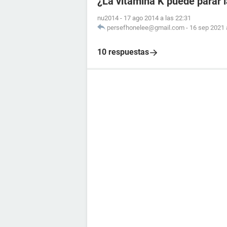
¿La vitamina K puede parar 
nu2014
-
17 ago 2014 a las 22:31
persefhonelee@gmail.com
-
16 sep 2021 
10 respuestas