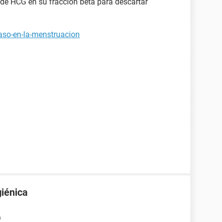
 de HCG en su fracción beta para descartar
raso-en-la-menstruacion
giénica
9