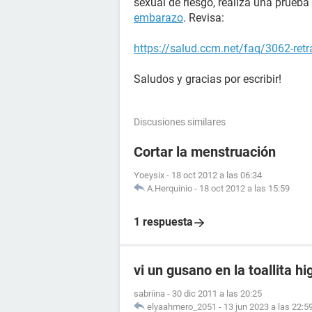
sexual de riesgo, realiza una prueba
embarazo
. Revisa:
https://salud.ccm.net/faq/3062-ret
Saludos y gracias por escribir!
Discusiones similares
Cortar la menstruación
Yoeysix
-
18 oct 2012 a las 06:34
A.Herquinio
-
18 oct 2012 a las 15:59
1 respuesta
vi un gusano en la toallita hi
sabriina
-
30 dic 2011 a las 20:25
elyaahmero_2051
-
13 jun 2023 a las 22:5