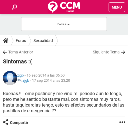
MENU
INICIO
FOROS
Foros
Sexualidad
SALUD
Tema Anterior
Siguiente Tema
Sintomas :(
FAMILIA
zjgb
- 16 sep 2014 a las 06:50
NUTRICIÓN
zjgb
-
17 sep 2014 a las 23:20
Buenas.!! Tome postinor y me vino mi periodo aun lo tengo,
BIENESTAR
pero me he sentido bastante mal, con sintomas muy raros,
hasta taquicardias tengo, esto es efectos secundarios de las
SEXUALIDAD
pastillas de emergencia.??
Compartir
GLOSARIO