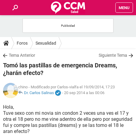
MENU
INICIO
FOROS
Foros
Sexualidad
SALUD
Tema Anterior
Siguiente Tema
Tomó las pastillas de emergencia Dreams,
FAMILIA
¿harán efecto?
NUTRICIÓN
chino
- Modificado por Carlos-vialfa el 19/09/2014, 17:23
Dr. Carlos Salinas
-
20 sep 2014 a las 00:06
BIENESTAR
Hola,
Tuve sexo con mi novia sin condon 2 veces una ves el 17 y
SEXUALIDAD
otra el 18 pero no me vine adentro de ella pero por seguridad
fui y compre las pastillas (dreams) y se las tomo el 18 le
aran efecto?
GLOSARIO