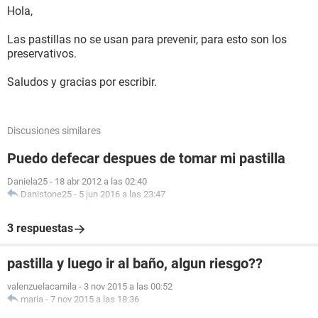
Hola,
Las pastillas no se usan para prevenir, para esto son los
preservativos.
Saludos y gracias por escribir.
Discusiones similares
Puedo defecar despues de tomar mi pastilla
Daniela25
-
18 abr 2012 a las 02:40
Danistone25
-
5 jun 2016 a las 23:47
3 respuestas
pastilla y luego ir al baño, algun riesgo??
valenzuelacamila
-
3 nov 2015 a las 00:52
maria
-
7 nov 2015 a las 18:36