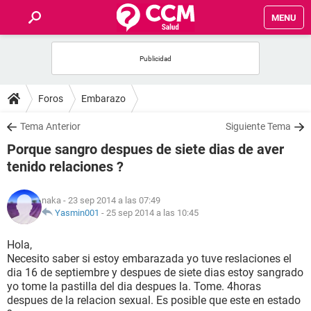
MENU
INICIO
FOROS
Foros
Embarazo
SALUD
Tema Anterior
Siguiente Tema
Porque sangro despues de siete dias de aver
FAMILIA
tenido relaciones ?
NUTRICIÓN
naka
- 23 sep 2014 a las 07:49
Yasmin001
-
25 sep 2014 a las 10:45
BIENESTAR
Hola,
Necesito saber si estoy embarazada yo tuve reslaciones el
SEXUALIDAD
dia 16 de septiembre y despues de siete dias estoy sangrado
yo tome la pastilla del dia despues la. Tome. 4horas
despues de la relacion sexual. Es posible que este en estado
GLOSARIO