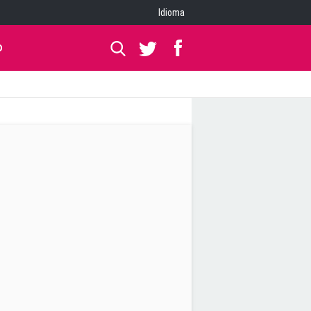
Idioma
O