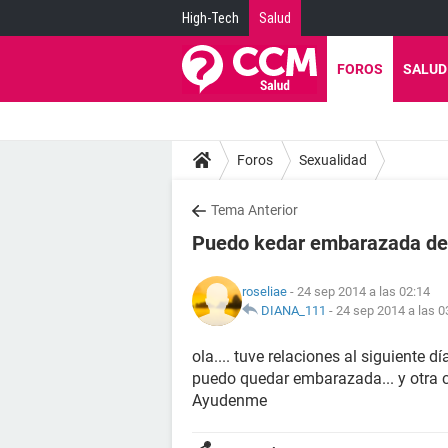
High-Tech
Salud
FOROS
SALUD
Foros
Sexualidad
Tema Anterior
Puedo kedar embarazada des
roseliae
- 24 sep 2014 a las 02:14
DIANA_111
-
24 sep 2014 a las 0
ola.... tuve relaciones al siguiente
puedo quedar embarazada... y otra c
Ayudenme