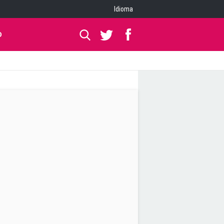
Idioma
O