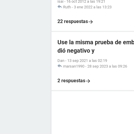
isai
-
16 oct 2012 a las 19:21
Ruth
-
3 ene 2022 a las 13:23
22 respuestas
Use la misma prueba de emba
dió negativo y
Dan
-
13 sep 2021 a las 02:19
marsan1990
-
28 sep 2023 a las 09:26
2 respuestas