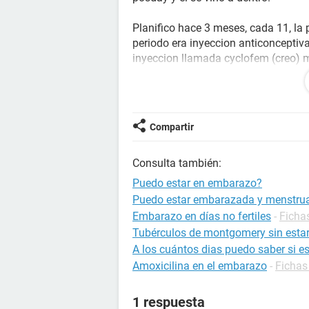
Planifico hace 3 meses, cada 11, la 
periodo era inyeccion anticonceptiva
inyeccion llamada cyclofem (creo) me
porconsidencia cayo el 11 y la 3 dos
terminando mi periodo.
Estoy tomando isotetrinoina hace 1 
Compartir
pueda evitar que la inyeccion no fu
Consulta también:
Gracias.
Puedo estar en embarazo?
Puedo estar embarazada y menstru
Embarazo en días no fertiles
-
Ficha
Tubérculos de montgomery sin est
A los cuántos dias puedo saber si 
Amoxicilina en el embarazo
-
Fichas
1 respuesta