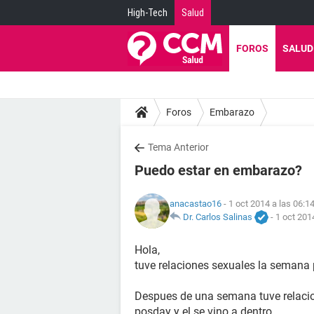
High-Tech
Salud
FOROS
SALUD
Foros
Embarazo
Tema Anterior
Puedo estar en embarazo?
anacastao16
- 1 oct 2014 a las 06:1
Dr. Carlos Salinas
-
1 oct 201
Hola,
tuve relaciones sexuales la semana 
Despues de una semana tuve relacion
posday y el se vino a dentro.