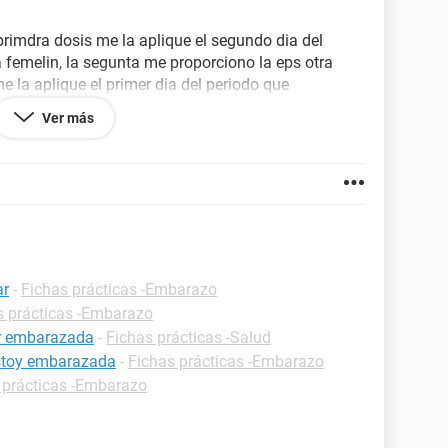
primdra dosis me la aplique el segundo dia del
 femelin, la segunta me proporciono la eps otra
 la aplique el primer dia del periodo que
is fue cyclofem el 11 en esos dias estaba
Ver más
mes, me da miedo que esta droga por ser tan fuerte
ncione?
ar
-
Fichas prácticas -Embarazo
s prácticas -Embarazo
ar embarazada
-
Fichas prácticas -Salud
estoy embarazada
-
Fichas prácticas -Embarazo
 prácticas -Embarazo