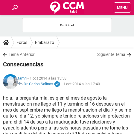
MENU
INICIO
FOROS
Foros
Embarazo
SALUD
Tema Anterior
Siguiente Tema
Consecuencias
FAMILIA
tamri
- 1 oct 2014 a las 15:58
NUTRICIÓN
Dr. Carlos Salinas
-
1 oct 2014 a las 17:40
hola, la pregunta mia, es q en el mes de agosto la
BIENESTAR
menstruacion me llego el 11 y termino el 16 despues en el
mes de septiembre me llego la menstruacion el dia 7 y se me
SEXUALIDAD
quito el dia 12. yo siempre e tenido relaciones sin proteccion
para el di 14 de sep a la madrugada tuve relaciones y
eyaculo adentro pero a las seis horas pasadas me tome las
GLOSARIO
dos pastillas del dia despues el di 15 de sep volvi a tener