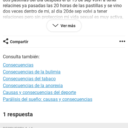
relacines ya pasadas las 20 horas de las pastillas y se vino
dos veces dentro de mi, al dia 20de sep volvi a tener
relaciones pero sin proteccion mi vida sexual es muy activa,
la pregunta mia es q despues de q me tome las pastillas no
Ver más
e tenido sangrado e tenido dolores bajitos y mis senos han
estado muy sencibles y grandes y con algunos rechazos de
olores de comida y nauseas ya llevo 18 dias y no me llega el
Compartir
periodo y me e hecho dos pruebas de embarazo de orina y
salen negativos pues yo quiero saber si estoy o no estoy
Consulta también:
embarazada
Consecuencias
Consecuencias de la bulimia
Consecuencias del tabaco
Consecuencias de la anorexia
Causas y consecuencias del deporte
Parálisis del sueño: causas y consecuencias
1 respuesta