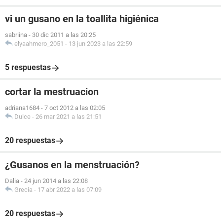
vi un gusano en la toallita higiénica
sabriina
-
30 dic 2011 a las 20:25
elyaahmero_2051
-
13 jun 2023 a las 22:59
5 respuestas
cortar la mestruacion
adriana1684
-
7 oct 2012 a las 02:05
Dulce
-
26 mar 2021 a las 21:51
20 respuestas
¿Gusanos en la menstruación?
Dalia
-
24 jun 2014 a las 22:08
Grecia
-
17 abr 2022 a las 07:09
20 respuestas