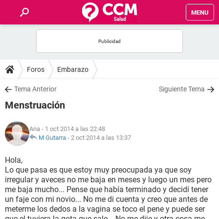
MENU
INICIO
FOROS
Foros
Embarazo
SALUD
Tema Anterior
Siguiente Tema
Menstruación
FAMILIA
Ana
- 1 oct 2014 a las 22:48
NUTRICIÓN
M Gutarra
-
2 oct 2014 a las 13:37
Hola,
BIENESTAR
Lo que pasa es que estoy muy preocupada ya que soy
irregular y aveces no me baja en meses y luego un mes pero
SEXUALIDAD
me baja mucho... Pense que había terminado y decidí tener
un faje con mi novio... No me di cuenta y creo que antes de
meterme los dedos a la vagina se toco el pene y puede ser
GLOSARIO
que el tuviera la gota que sale... No me dije y otra cosa me