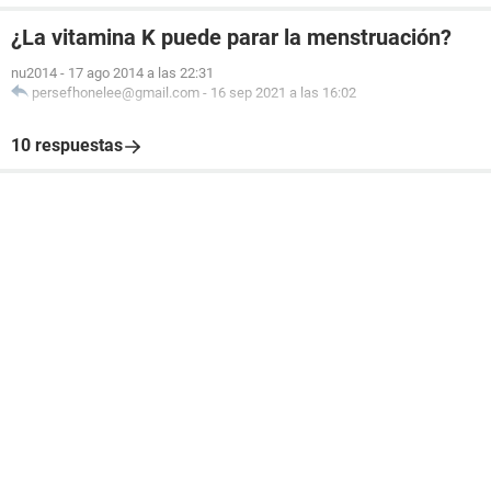
¿La vitamina K puede parar la menstruación?
nu2014
-
17 ago 2014 a las 22:31
persefhonelee@gmail.com
-
16 sep 2021 a las 16:02
10 respuestas