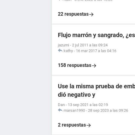
22 respuestas
Flujo marrón y sangrado, ¿
jazumi
-
2 jul 2011 a las 09:24
kathy
-
16 mar 2017 a las 04:16
158 respuestas
Use la misma prueba de emba
dió negativo y
Dan
-
13 sep 2021 a las 02:19
marsan1990
-
28 sep 2023 a las 09:26
2 respuestas