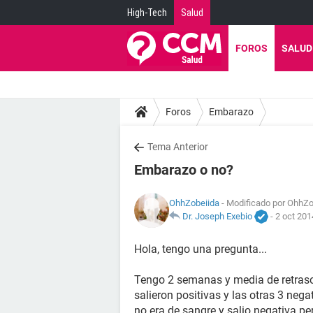
High-Tech
Salud
FOROS
SALUD
Foros
Embarazo
Tema Anterior
Embarazo o no?
OhhZobeiida
- Modificado por OhhZo
Dr. Joseph Exebio
-
2 oct 201
Hola, tengo una pregunta...
Tengo 2 semanas y media de retraso
salieron positivas y las otras 3 neg
no era de sangre y salio negativa p