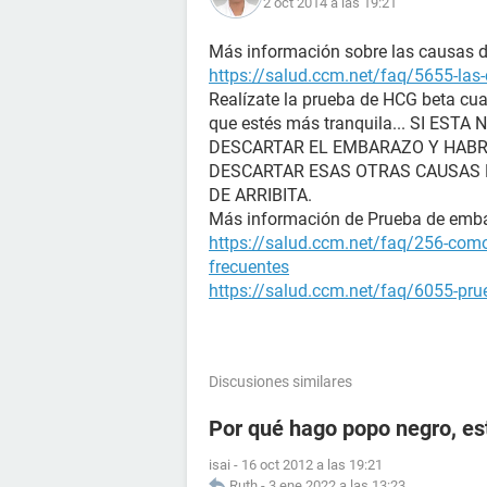
2 oct 2014 a las 19:21
Más información sobre las causas de 
https://salud.ccm.net/faq/5655-las-
Realízate la prueba de HCG beta cua
que estés más tranquila... SI E
DESCARTAR EL EMBARAZO Y HABR
DESCARTAR ESAS OTRAS CAUSAS D
DE ARRIBITA.
Más información de Prueba de emb
https://salud.ccm.net/faq/256-como
frecuentes
https://salud.ccm.net/faq/6055-prue
Discusiones similares
Por qué hago popo negro, e
isai
-
16 oct 2012 a las 19:21
Ruth
-
3 ene 2022 a las 13:23