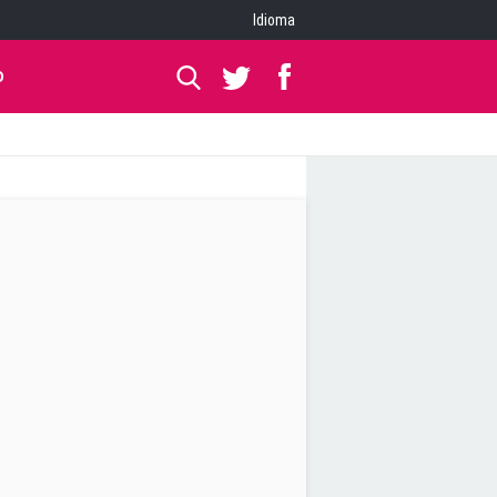
Idioma
O