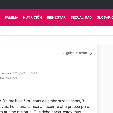
FAMILIA
NUTRICIÓN
BIENESTAR
SEXUALIDAD
GLOSARI
Siguiente Tema
beiida el 2/10/2014, 05:11
4 a las 19:21
. Ya me hice 6 pruebas de embarazo caseras, 3
ativas. Fui a una clinica a hacerme otra prueba pero
ero aun no me baja. Que debo hacer, estoy muy