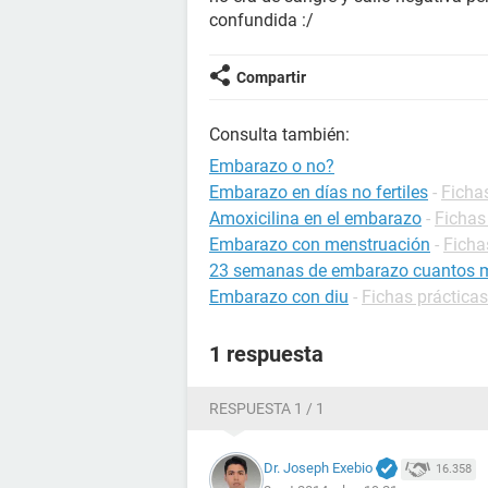
confundida :/
Compartir
Consulta también:
Embarazo o no?
Embarazo en días no fertiles
-
Ficha
Amoxicilina en el embarazo
-
Fichas
Embarazo con menstruación
-
Ficha
23 semanas de embarazo cuantos 
Embarazo con diu
-
Fichas práctica
1 respuesta
RESPUESTA 1 / 1
Dr. Joseph Exebio
16.358