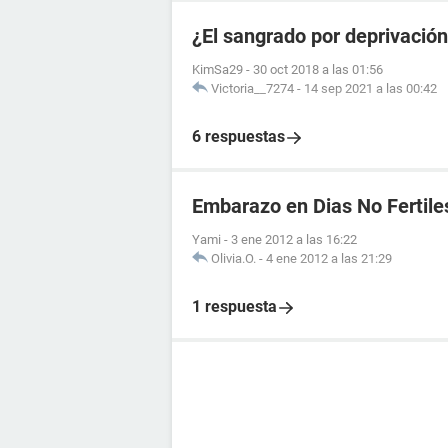
¿El sangrado por deprivació
KimSa29
-
30 oct 2018 a las 01:56
Victoria__7274
-
14 sep 2021 a las 00:42
6 respuestas
Embarazo en Dias No Fertile
Yami
-
3 ene 2012 a las 16:22
Olivia.O.
-
4 ene 2012 a las 21:29
1 respuesta