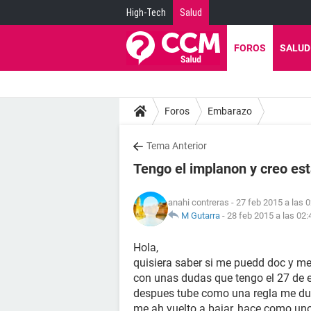
High-Tech
Salud
FOROS
SALUD
Foros
Embarazo
Tema Anterior
Tengo el implanon y creo e
anahi contreras
- 27 feb 2015 a las 
M Gutarra
-
28 feb 2015 a las 02:
Hola,
quisiera saber si me puedd doc y me
con unas dudas que tengo el 27 de 
despues tube como una regla me duro
me ah vuelto a bajar, hace como u