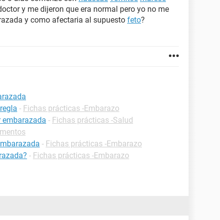
 doctor y me dijeron que era normal pero yo no me
arazada y como afectaria al supuesto
feto
?
barazada
regla
-
Fichas prácticas -Embarazo
ar embarazada
-
Fichas prácticas -Salud
amentos
 embarazada
-
Fichas prácticas -Embarazo
razada?
-
Fichas prácticas -Embarazo