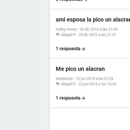
ami esposa la pico un alacr
melky moran
-
25 dic 2012 a las 21:04
Abigail P.
-
25 dic 2012 a las 21:37
1 respuesta
Me pico un alacran
terezamay
-
12 jun 2015 a las 21:25
Abigail P.
-
22 jun 2015 a las 15:35
1 respuesta