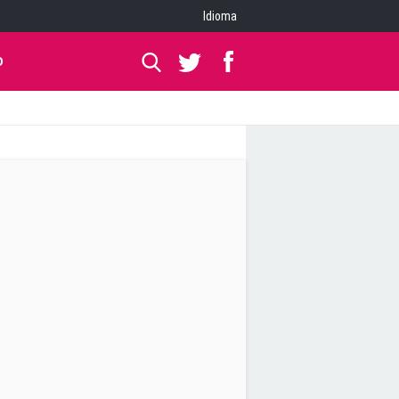
Idioma
O