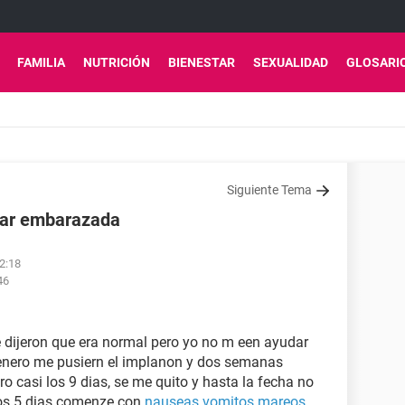
FAMILIA
NUTRICIÓN
BIENESTAR
SEXUALIDAD
GLOSARI
Siguiente Tema
star embarazada
02:18
46
 dijeron que era normal pero yo no m een ayudar
enero me pusiern el implanon y dos semanas
 casi los 9 dias, se me quito y hasta la fecha no
nos 5 dias comenze con
nauseas
vomitos
mareos