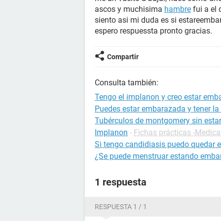
ascos y muchisima
hambre
fui a el
siento asi mi duda es si estareemb
espero respuessta pronto gracias.
Compartir
Consulta también:
Tengo el implanon y creo estar em
Puedes estar embarazada y tener la 
Tubérculos de montgomery sin est
Implanon
-
Fichas prácticas -Medic
Si tengo candidiasis puedo quedar
¿Se puede menstruar estando emba
1 respuesta
RESPUESTA 1 / 1